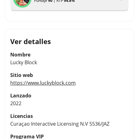
Puntaje
90
| RTP
94.8%
Ver detalles
Nombre
Lucky Block
Sitio web
https://www.luckyblock.com
Lanzado
2022
Licencias
Curaçao Interactive Licensing N.V 5536/JAZ
Programa VIP