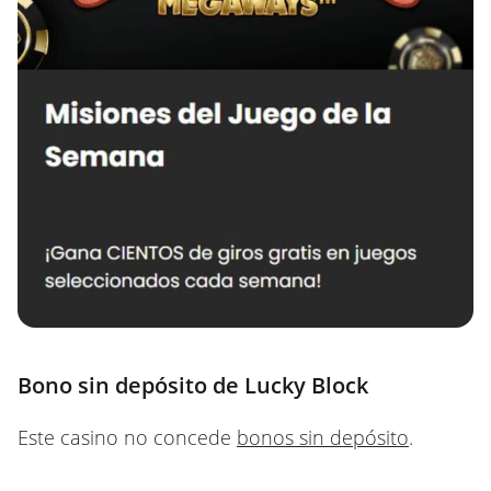
Bono sin depósito de Lucky Block
Este casino no concede
bonos sin depósito
.