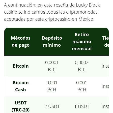
A continuación, en esta reseña de Lucky Block
casino te indicamos todas las criptomonedas
aceptadas por este
criptocasino
en México:
Retiro
Métodos
Depósito
Tiem
máximo
de pago
mínimo
dep
mensual
0,0001
0,0002
Bitcoin
Insta
BTC
BTC
Bitcoin
0,001
0,001
Insta
Cash
BCH
BCH
USDT
2 USDT
1 USDT
Insta
(TRC-20)