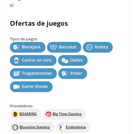
si
Ofertas de juegos
Tipos de juegos
Blackjack
Baccarat
Ruleta
Casino en vivo
Dados
Tragamonedas
Poker
Game Shows
Proveedores
BGAMING
Big Time Gaming
Blueprint Gaming
Endorphina