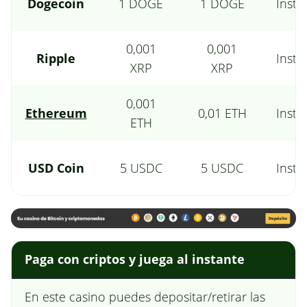
Dogecoin
1 DOGE
1 DOGE
Insta
0,001
0,001
Ripple
Insta
XRP
XRP
0,001
Ethereum
0,01 ETH
Insta
ETH
USD Coin
5 USDC
5 USDC
Insta
Paga con criptos y juega al instante
En este casino puedes depositar/retirar las