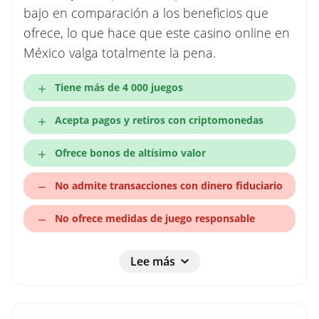
bajo en comparación a los beneficios que
ofrece, lo que hace que este casino online en
México valga totalmente la pena.
Tiene más de 4 000 juegos
Acepta pagos y retiros con criptomonedas
Ofrece bonos de altísimo valor
No admite transacciones con dinero fiduciario
No ofrece medidas de juego responsable
Lee más