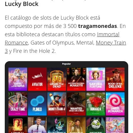
Lucky Block
El catálogo de slots de Lucky Block está
compuesto por más de 3 500
tragamonedas
. En
esta biblioteca destacan títulos como
Immortal
Romance
, Gates of Olympus, Mental,
Money Train
3
y Fire in the Hole 2.