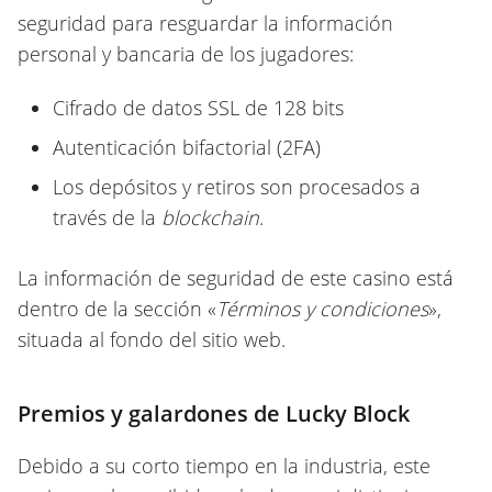
seguridad para resguardar la información
personal y bancaria de los jugadores:
Cifrado de datos SSL de 128 bits
Autenticación bifactorial (2FA)
Los depósitos y retiros son procesados a
través de la
blockchain
.
La información de seguridad de este casino está
dentro de la sección «
Términos y condiciones
»,
situada al fondo del sitio web.
Premios y galardones de Lucky Block
Debido a su corto tiempo en la industria, este