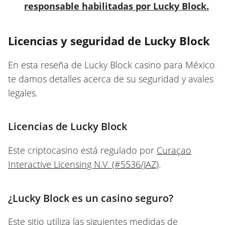
responsable habilitadas por Lucky Block.
Licencias y seguridad de Lucky Block
En esta reseña de Lucky Block casino para México
te damos detalles acerca de su seguridad y avales
legales.
Licencias de Lucky Block
Este criptocasino está regulado por
Curaçao
Interactive Licensing N.V. (#5536/JAZ)
.
¿Lucky Block es un casino seguro?
Este sitio utiliza las siguientes medidas de