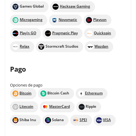
Games Global
Hacksaw Gaming
Microgaming
Novomatic
Playson
Play’n GO
Pragmatic Play
Quickspin
Relax
Stormcraft Studios
Wazdan
Pago
Opciones de pago
Bitcoin
Bitcoin Cash
Ethereum
Litecoin
MasterCard
Ripple
Shiba Inu
Solana
SPEI
VISA