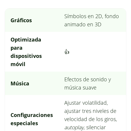
Símbolos en 2D, fondo
Gráficos
animado en 3D
Optimizada
para
👍
dispositivos
móvil
Efectos de sonido y
Música
música suave
Ajustar volatilidad,
ajustar tres niveles de
Configuraciones
velocidad de los giros,
especiales
autoplay,
silenciar