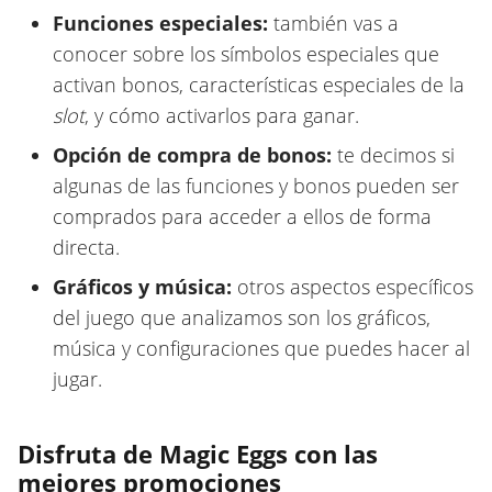
Funciones especiales:
también vas a
conocer sobre los símbolos especiales que
activan bonos, características especiales de la
slot
,
y cómo activarlos para ganar.
Opción de compra de bonos:
te decimos si
algunas de las funciones y bonos pueden ser
comprados para acceder a ellos de forma
directa.
Gráficos y música:
otros aspectos específicos
del juego que analizamos son los gráficos,
música y configuraciones que puedes hacer al
jugar.
Disfruta de Magic Eggs con las
mejores promociones