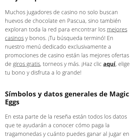
Muchos jugadores de casino no solo buscan
huevos de chocolate en Pascua, sino también
exploran toda la red para encontrar los
mejores
casinos
y bonos. ¡Tu búsqueda terminó! En
nuestro menú dedicado exclusivamente a
promociones de casino están las mejores ofertas
de
giros gratis
, torneos y más. ¡Haz clic
aquí
, elige
tu bono y disfruta a lo grande!
Símbolos y datos generales de Magic
Eggs
En esta parte de la reseña están todos los datos
que te ayudarán a conocer cómo paga la
tragamonedas y cuánto puedes ganar al jugar en