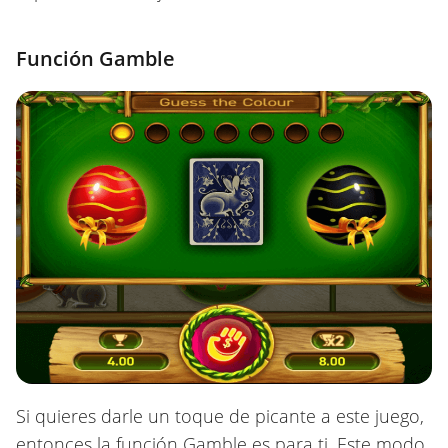
Función Gamble
Si quieres darle un toque de picante a este juego,
entonces la función Gamble es para ti. Este modo