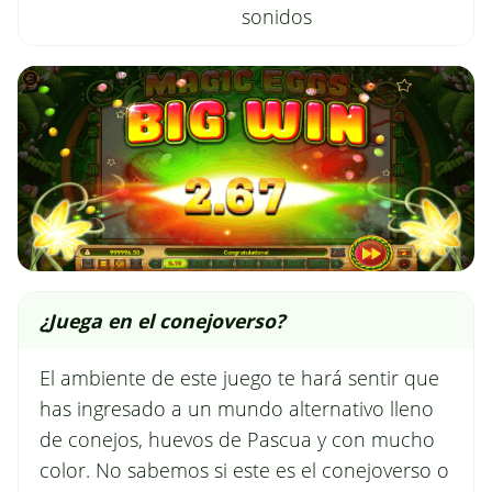
sonidos
¿Juega en el conejoverso?
El ambiente de este juego te hará sentir que
has ingresado a un mundo alternativo lleno
de conejos, huevos de Pascua y con mucho
color. No sabemos si este es el conejoverso o