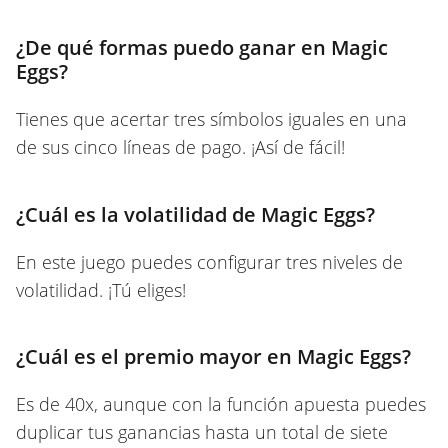
¿De qué formas puedo ganar en Magic
Eggs?
Tienes que acertar tres símbolos iguales en una
de sus cinco líneas de pago. ¡Así de fácil!
¿Cuál es la volatilidad de Magic Eggs?
En este juego puedes configurar tres niveles de
volatilidad. ¡Tú eliges!
¿Cuál es el premio mayor en Magic Eggs?
Es de 40x, aunque con la función apuesta puedes
duplicar tus ganancias hasta un total de siete