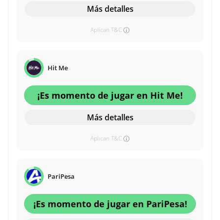
Más detalles
Aplican T&C
Hit Me
¡Es momento de jugar en Hit Me!
Más detalles
Aplican T&C
PariPesa
¡Es momento de jugar en PariPesa!