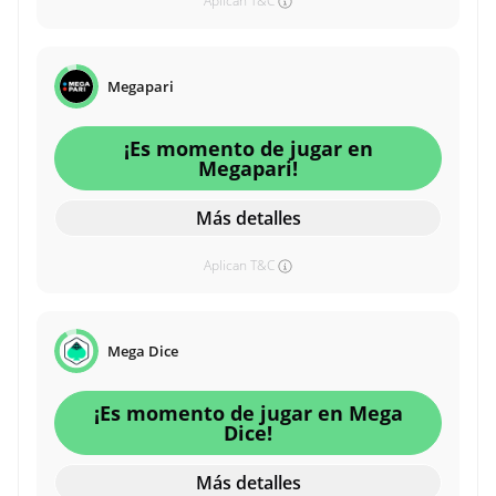
Aplican T&C
Megapari
¡Es momento de jugar en
Megapari!
Más detalles
Aplican T&C
Mega Dice
¡Es momento de jugar en Mega
Dice!
Más detalles