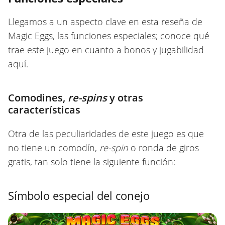
Llegamos a un aspecto clave en esta reseña de
Magic Eggs, las funciones especiales; conoce qué
trae este juego en cuanto a bonos y jugabilidad
aquí.
Comodines,
re-spins
y otras
características
Otra de las peculiaridades de este juego es que
no tiene un comodín,
re-spin
o ronda de giros
gratis, tan solo tiene la siguiente función:
Símbolo especial del conejo