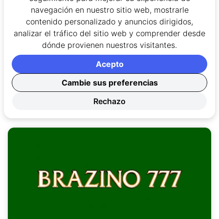
navegación en nuestro sitio web, mostrarle
contenido personalizado y anuncios dirigidos,
Buscan prohibir publicidad de apuestas y
analizar el tráfico del sitio web y comprender desde
juegos de azar dirigida a menores
dónde provienen nuestros visitantes.
El objetivo es proteger a niños y adolescentes de la
Acepto
exposición a publicidad que podría promover conductas
de juego irresponsable. ¡Conoce más, en esta noticia!
Cambie sus preferencias
Karime Tobar
Rechazo
11/08/2024
Noticias