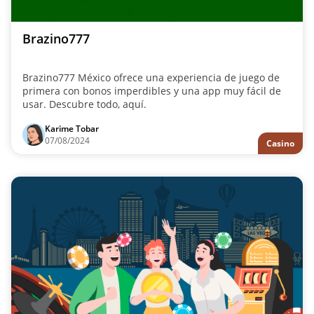
Brazino777
Brazino777 México ofrece una experiencia de juego de
primera con bonos imperdibles y una app muy fácil de
usar. Descubre todo, aquí.
Karime Tobar
07/08/2024
Casino