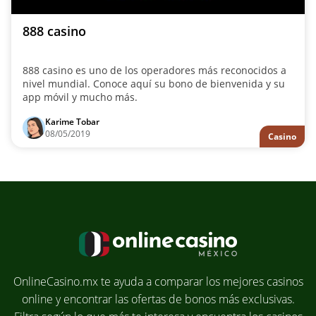
888 casino
888 casino es uno de los operadores más reconocidos a
nivel mundial. Conoce aquí su bono de bienvenida y su
app móvil y mucho más.
Karime Tobar
08/05/2019
Casino
OnlineCasino.mx te ayuda a comparar los mejores casinos
online y encontrar las ofertas de bonos más exclusivas.