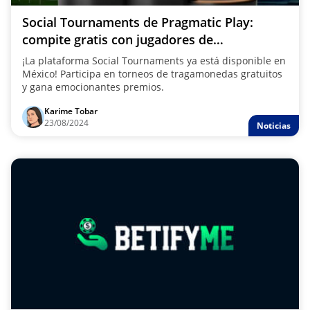
Social Tournaments de Pragmatic Play:
compite gratis con jugadores de
Latinoamérica
¡La plataforma Social Tournaments ya está disponible en
México! Participa en torneos de tragamonedas gratuitos
y gana emocionantes premios.
Karime Tobar
23/08/2024
Noticias