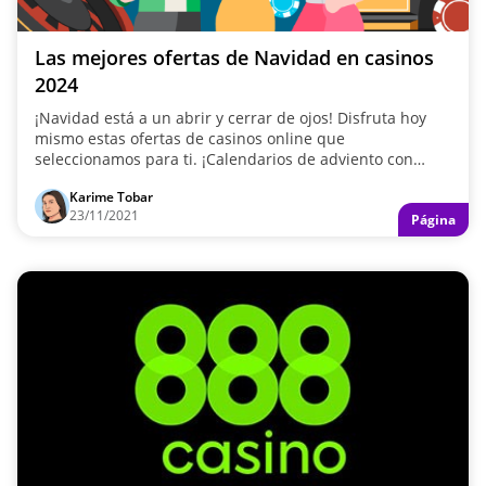
Las mejores ofertas de Navidad en casinos
2024
¡Navidad está a un abrir y cerrar de ojos! Disfruta hoy
mismo estas ofertas de casinos online que
seleccionamos para ti. ¡Calendarios de adviento con
premios diarios, bonos sin rollover, giros gratis y mucho
Karime Tobar
más!
23/11/2021
Página