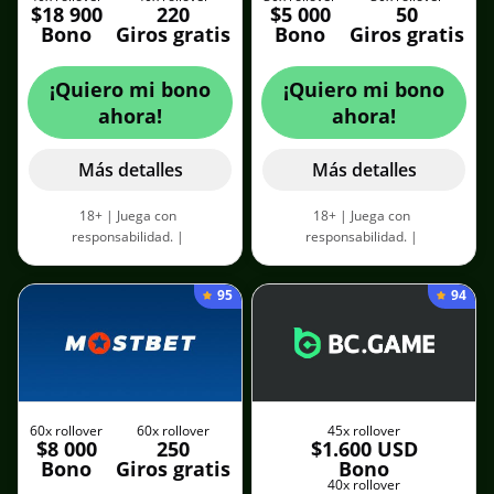
$18 900
220
$5 000
50
Bono
Giros gratis
Bono
Giros gratis
¡Quiero mi bono
¡Quiero mi bono
ahora!
ahora!
Más detalles
Más detalles
18+ | Juega con
18+ | Juega con
responsabilidad. |
responsabilidad. |
Cirsa.com/sostenibilidad/juego-
Cirsa.com/sostenibilidad/juego-
responsable
| Disponible solo
responsable
| El depósito
95
94
para residentes de México.
mínimo es de $100. Tienes 15
Depósito mínimo: 180 MXN.
días para usar el bono. |
Aplican
Bono válido por 7 días desde su
términos y condiciones
reclamo. |
Aplican términos y
condiciones
60x rollover
60x rollover
45x rollover
$8 000
250
$1.600 USD
Bono
Giros gratis
Bono
40x rollover