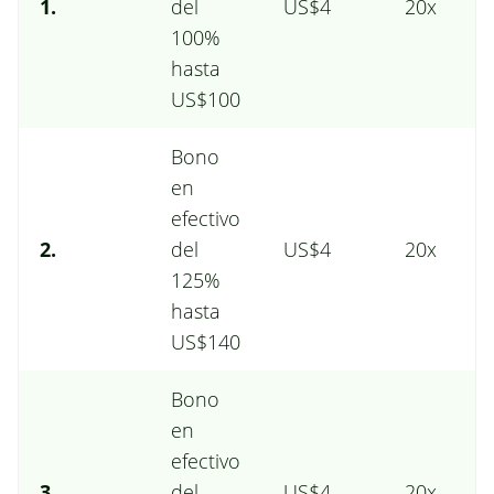
1.
del
US$4
20x
100%
hasta
US$100
Bono
en
efectivo
2.
del
US$4
20x
125%
hasta
US$140
Bono
en
efectivo
3.
del
US$4
20x