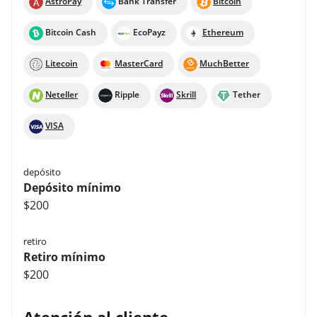
AstroPay
Bank Transfer
Bitcoin
Bitcoin Cash
EcoPayz
Ethereum
Litecoin
MasterCard
MuchBetter
Neteller
Ripple
Skrill
Tether
VISA
depósito
Depósito mínimo
$200
retiro
Retiro mínimo
$200