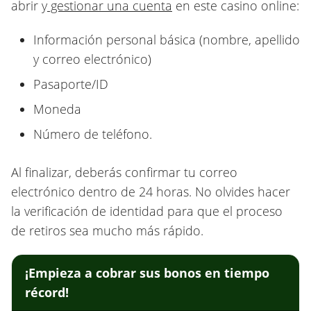
abrir y
gestionar una cuenta
en este casino online:
Información personal básica (nombre, apellido
y correo electrónico)
Pasaporte/ID
Moneda
Número de teléfono.
Al finalizar, deberás confirmar tu correo
electrónico dentro de 24 horas. No olvides hacer
la verificación de identidad para que el proceso
de retiros sea mucho más rápido.
¡Empieza a cobrar sus bonos en tiempo
récord!