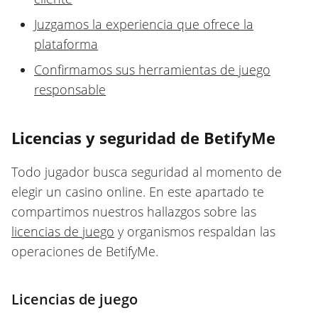
Juzgamos la experiencia que ofrece la
plataforma
Confirmamos sus herramientas de juego
responsable
Licencias y seguridad de BetifyMe
Todo jugador busca seguridad al momento de
elegir un casino online. En este apartado te
compartimos nuestros hallazgos sobre las
licencias de juego
y organismos respaldan las
operaciones de BetifyMe.
Licencias de juego