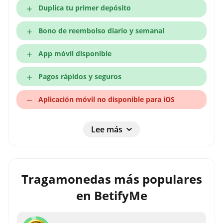
Duplica tu primer depósito
Bono de reembolso diario y semanal
App móvil disponible
Pagos rápidos y seguros
Aplicación móvil no disponible para iOS
Lee más
Tragamonedas más populares
en BetifyMe