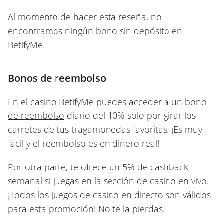
Al momento de hacer esta reseña, no
encontramos ningún
bono sin depósito
en
BetifyMe.
Bonos de reembolso
En el casino BetifyMe puedes acceder a un
bono
de reembolso
diario del 10% solo por girar los
carretes de tus tragamonedas favoritas. ¡Es muy
fácil y el reembolso es en dinero real!
Por otra parte, te ofrece un 5% de cashback
semanal si juegas en la sección de casino en vivo.
¡Todos los juegos de casino en directo son válidos
para esta promoción! No te la pierdas.