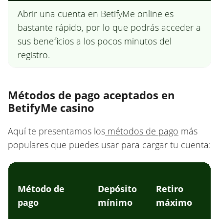
Abrir una cuenta en BetifyMe online es
bastante rápido, por lo que podrás acceder a
sus beneficios a los pocos minutos del
registro.
Métodos de pago aceptados en
BetifyMe casino
Aquí te presentamos los
métodos de pago
más
populares que puedes usar para cargar tu cuenta:
T
Método de
Depósito
Retiro
p
pago
mínimo
máximo
d
d