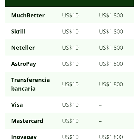
MuchBetter
US$10
US$1.800
I
Skrill
US$10
US$1.800
I
Neteller
US$10
US$1.800
I
AstroPay
US$10
US$1.800
I
Transferencia
US$10
US$1.800
I
bancaria
Visa
US$10
–
I
Mastercard
US$10
–
I
Inovapay
US$10
US$1.800
I