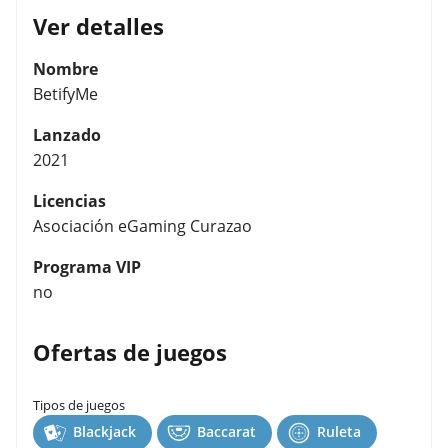
Ver detalles
Nombre
BetifyMe
Lanzado
2021
Licencias
Asociación eGaming Curazao
Programa VIP
no
Ofertas de juegos
Tipos de juegos
Blackjack
Baccarat
Ruleta