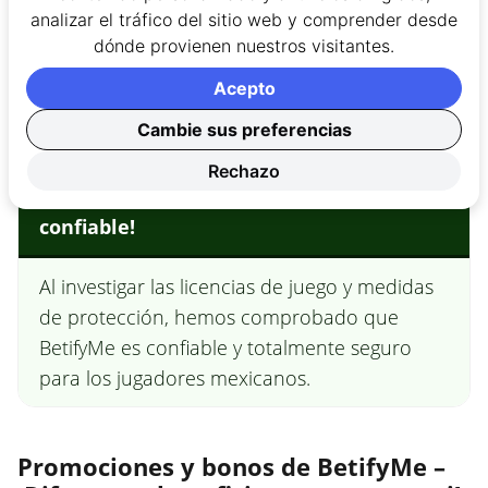
analizar el tráfico del sitio web y comprender desde
Debido a su reciente lanzamiento, BetifyMe no ha
dónde provienen nuestros visitantes.
recibido premios por parte de la industria. No
Acepto
dudamos de que es un gran candidato para ser
reconocido.
Cambie sus preferencias
Rechazo
Juega 100% tranquilo: ¡BetifyMe es
confiable!
Al investigar las licencias de juego y medidas
de protección, hemos comprobado que
BetifyMe es confiable y totalmente seguro
para los jugadores mexicanos.
Promociones y bonos de BetifyMe –