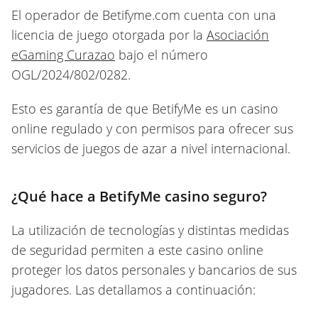
El operador de Betifyme.com cuenta con una
licencia de juego otorgada por la
Asociación
eGaming Curazao
bajo el número
OGL/2024/802/0282.
Esto es garantía de que BetifyMe es un casino
online regulado y con permisos para ofrecer sus
servicios de juegos de azar a nivel internacional.
¿Qué hace a BetifyMe casino seguro?
La utilización de tecnologías y distintas medidas
de seguridad permiten a este casino online
proteger los datos personales y bancarios de sus
jugadores. Las detallamos a continuación: