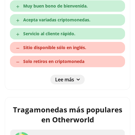
Muy buen bono de bienvenida.
Acepta variadas criptomonedas.
Servicio al cliente rápido.
Sitio disponible sólo en inglés.
Solo retiros en criptomoneda
Lee más
Tragamonedas más populares
en Otherworld