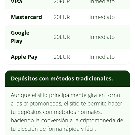
Visa
20EUR
Inmediato
Mastercard
20EUR
Inmediato
Google
20EUR
Inmediato
Play
Apple Pay
20EUR
Inmediato
Depósitos con métodos tradicionales.
Aunque el sitio principalmente gira en torno
a las criptomonedas, el sitio te permite hacer
tu depósitos con métodos normales,
haciendo la conversión a la criptomoneda de
tu elección de forma rápida y fácil.