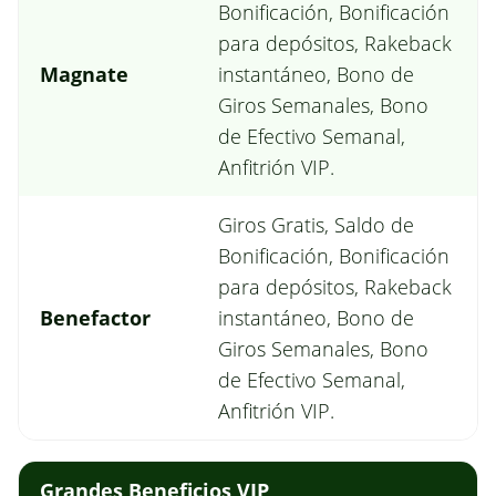
Bonificación, Bonificación
para depósitos, Rakeback
Magnate
instantáneo, Bono de
Giros Semanales, Bono
de Efectivo Semanal,
Anfitrión VIP.
Giros Gratis, Saldo de
Bonificación, Bonificación
para depósitos, Rakeback
Benefactor
instantáneo, Bono de
Giros Semanales, Bono
de Efectivo Semanal,
Anfitrión VIP.
Grandes Beneficios VIP