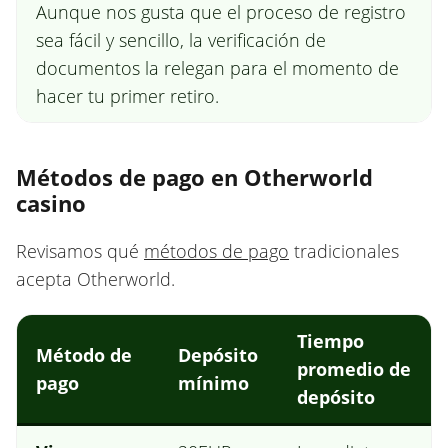
Aunque nos gusta que el proceso de registro
sea fácil y sencillo, la verificación de
documentos la relegan para el momento de
hacer tu primer retiro.
Métodos de pago en Otherworld
casino
Revisamos qué
métodos de pago
tradicionales
acepta Otherworld.
Tiempo
Método de
Depósito
promedio de
pago
mínimo
depósito