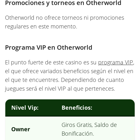
Promociones y torneos en Otherworld
Otherworld no ofrece torneos ni promociones
regulares en este momento.
Programa VIP en Otherworld
El punto fuerte de este casino es su
programa VIP
,
el que ofrece variados beneficios según el nivel en
el que te encuentres. Dependiendo de cuanto
juegues será el nivel VIP al que perteneces.
Nivel Vip:
Beneficios:
Giros Gratis, Saldo de
Owner
Bonificación.