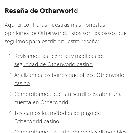
Reseña de Otherworld
Aquí encontrarás nuestras más honestas
opiniones de Otherworld. Estos son los pasos que
seguimos para escribir nuestra reseña:
Revisamos las licencias y medidas de
seguridad de Otherworld casino
Analizamos los bonos que ofrece Otherworld
casino
Comprobamos qué tan sencillo es abrir una
cuenta en Otherworld
Testeamos los métodos de pago de
Otherworld casino
Comprobamos las criptomonedas disponibles