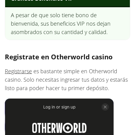
A pesar de que solo tiene bono de
bienvenida, sus beneficios VIP nos dejan
asombrados con su cantidad y calidad.
Registrate en Otherworld casino
Registrarse
es bastante simple en Otherworld
casino. Solo necesitas ingresar tus datos y estarás
listo para poder hacer tu primer depósito.