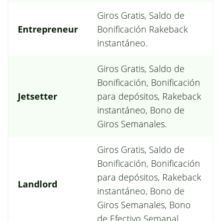
Giros Gratis, Saldo de
Entrepreneur
Bonificación Rakeback
instantáneo.
Giros Gratis, Saldo de
Bonificación, Bonificación
Jetsetter
para depósitos, Rakeback
instantáneo, Bono de
Giros Semanales.
Giros Gratis, Saldo de
Bonificación, Bonificación
para depósitos, Rakeback
Landlord
instantáneo, Bono de
Giros Semanales, Bono
de Efectivo Semanal.