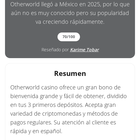
Otherworld llegó a México en 2025, por lo que
aún no es muy conocido pero su popularidad
va creciendo rápidamente.
70/100
Reseñado por
Karime Tobar
Resumen
Otherworld casino ofrece un gran bono de
bienvenida grande y fácil de obtener, dividido
en tus 3 primeros depósitos. Acepta gran
variedad de criptomonedas y métodos de
pagos regulares. Su atención al cliente es
rápida y en español.