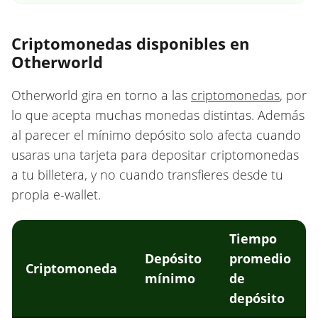
Criptomonedas disponibles en
Otherworld
Otherworld gira en torno a las
criptomonedas
, por
lo que acepta muchas monedas distintas. Además
al parecer el mínimo depósito solo afecta cuando
usaras una tarjeta para depositar criptomonedas
a tu billetera, y no cuando transfieres desde tu
propia e-wallet.
Tiempo
Depósito
promedio
Criptomoneda
mínimo
de
depósito