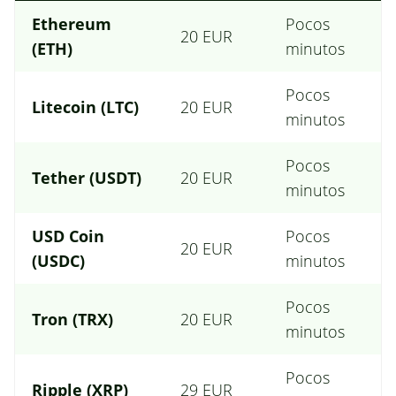
Ethereum
Pocos
20 EUR
(ETH)
minutos
Pocos
Litecoin (LTC)
20 EUR
minutos
Pocos
Tether (USDT)
20 EUR
minutos
USD Coin
Pocos
20 EUR
(USDC)
minutos
Pocos
Tron (TRX)
20 EUR
minutos
Pocos
Ripple (XRP)
29 EUR