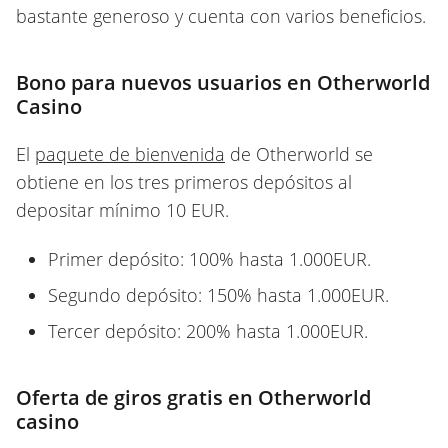
bastante generoso y cuenta con varios beneficios.
Bono para nuevos usuarios en Otherworld
Casino
El
paquete de bienvenida
de Otherworld se
obtiene en los tres primeros depósitos al
depositar mínimo 10 EUR.
Primer depósito: 100% hasta 1.000EUR.
Segundo depósito: 150% hasta 1.000EUR.
Tercer depósito: 200% hasta 1.000EUR.
Oferta de giros gratis en Otherworld
casino