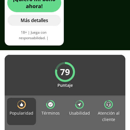
ahora!
Más detalles
18+ | Juega con
responsabilidad. |
Cirsa.com/sostenibilidad/juego-
responsable
| Oferta de
bienvenida exclusiva de Betsson
para jugadores nuevos en
México. Depósito mínimo: 100
79
MXN. Rollover: 35x. Bono válido
por 10 días desde su reclamo. |
Aplican términos y condiciones
Puntaje
Popularidad
Términos
Usabilidad
Atención al
cliente