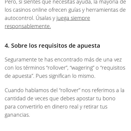
Pero, si sientes que necesitas ayuda, la mayoría de
los casinos online ofrecen guías y herramientas de
autocontrol. Úsalas y
juega siempre
responsablemente.
4. Sobre los requisitos de apuesta
Seguramente te has encontrado más de una vez
con los términos “rollover”, “wagering” o “requisitos
de apuesta”. Pues significan lo mismo.
Cuando hablamos del “rollover” nos referimos a la
cantidad de veces que debes apostar tu bono
para convertirlo en dinero real y retirar tus
ganancias.