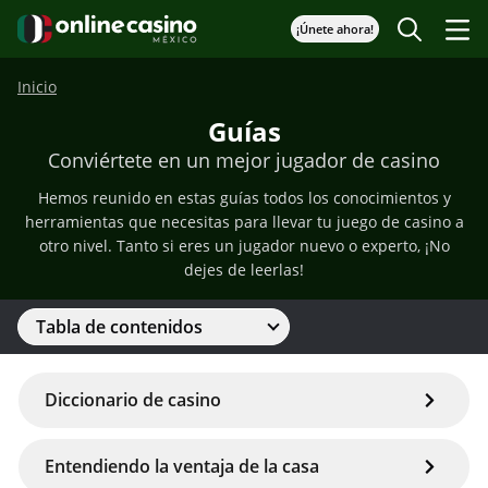
¡Únete ahora!
Inicio
Guías
Conviértete en un mejor jugador de casino
Hemos reunido en estas guías todos los conocimientos y
herramientas que necesitas para llevar tu juego de casino a
otro nivel. Tanto si eres un jugador nuevo o experto, ¡No
dejes de leerlas!
Tabla de contenidos
Diccionario de casino
Entendiendo la ventaja de la casa