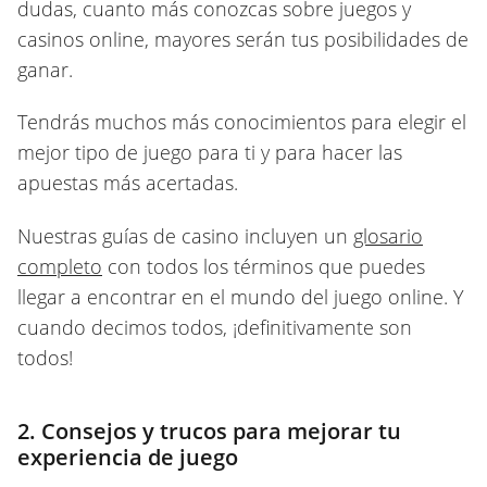
dudas, cuanto más conozcas sobre juegos y
casinos online, mayores serán tus posibilidades de
ganar.
Tendrás muchos más conocimientos para elegir el
mejor tipo de juego para ti y para hacer las
apuestas más acertadas.
Nuestras guías de casino incluyen un
glosario
completo
con todos los términos que puedes
llegar a encontrar en el mundo del juego online. Y
cuando decimos todos, ¡definitivamente son
todos!
2. Consejos y trucos para mejorar tu
experiencia de juego