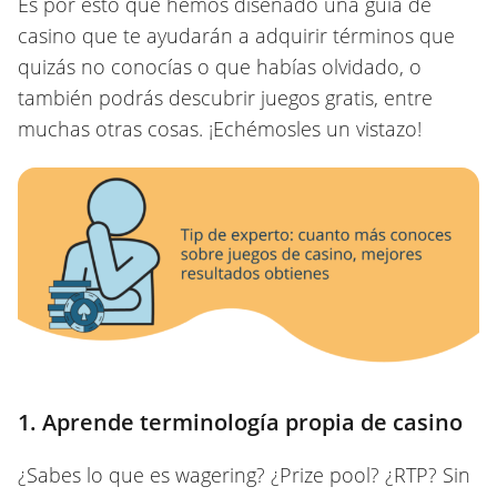
Es por esto que hemos diseñado una guía de
casino que te ayudarán a adquirir términos que
quizás no conocías o que habías olvidado, o
también podrás descubrir juegos gratis, entre
muchas otras cosas. ¡Echémosles un vistazo!
1. Aprende terminología propia de casino
¿Sabes lo que es wagering? ¿Prize pool? ¿RTP? Sin