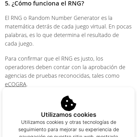
5. ¿Cómo funciona el RNG?
El RNG o Random Number Generator es la
matemática detrás de cada juego virtual. En pocas
palabras, es lo que determina el resultado de
cada juego.
Para confirmar que el RNG es justo, los
operadores deben contar con la aprobación de
agencias de pruebas reconocidas, tales como
eCOGRA
.
6. Descubre cómo afecta la ventaja de la
casa a tu juego
Utilizamos cookies
Utilizamos cookies y otras tecnologías de
El casino siempre tiene una ligera ventaja frente a
seguimiento para mejorar su experiencia de
los jugadores. En ello está su negocio, por
navegación en nuestro sitio web, mostrarle