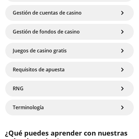
Gestión de cuentas de casino
Gestión de fondos de casino
Juegos de casino gratis
Requisitos de apuesta
RNG
Terminología
¿Qué puedes aprender con nuestras