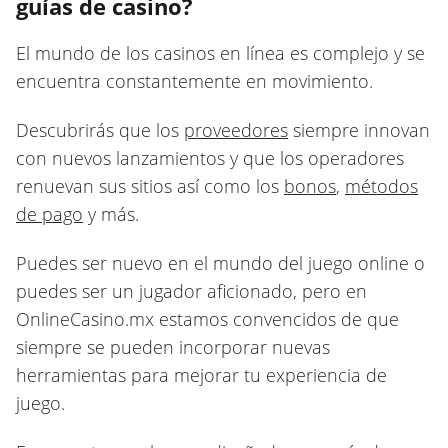
guías de casino?
El mundo de los casinos en línea es complejo y se
encuentra constantemente en movimiento.
Descubrirás que los
proveedores
siempre innovan
con nuevos lanzamientos y que los operadores
renuevan sus sitios así como los
bonos
,
métodos
de pago
y más.
Puedes ser nuevo en el mundo del juego online o
puedes ser un jugador aficionado, pero en
OnlineCasino.mx estamos convencidos de que
siempre se pueden incorporar nuevas
herramientas para mejorar tu experiencia de
juego.