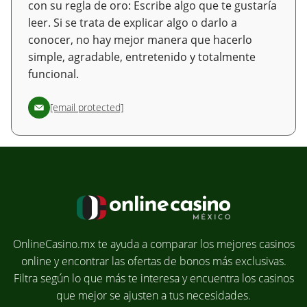
con su regla de oro: Escribe algo que te gustaría
leer. Si se trata de explicar algo o darlo a
conocer, no hay mejor manera que hacerlo
simple, agradable, entretenido y totalmente
funcional.
[email protected]
OnlineCasino.mx te ayuda a comparar los mejores casinos
online y encontrar las ofertas de bonos más exclusivas.
Filtra según lo que más te interesa y encuentra los casinos
que mejor se ajusten a tus necesidades.