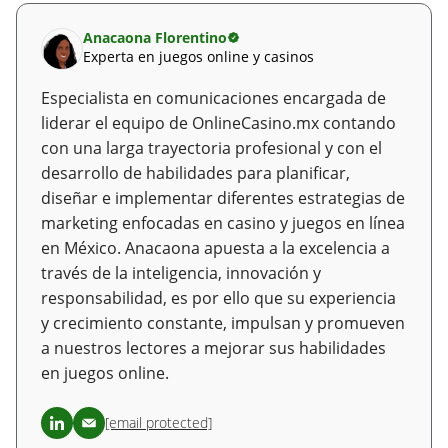
Anacaona Florentino
Experta en juegos online y casinos
Especialista en comunicaciones encargada de
liderar el equipo de OnlineCasino.mx contando
con una larga trayectoria profesional y con el
desarrollo de habilidades para planificar,
diseñar e implementar diferentes estrategias de
marketing enfocadas en casino y juegos en línea
en México. Anacaona apuesta a la excelencia a
través de la inteligencia, innovación y
responsabilidad, es por ello que su experiencia
y crecimiento constante, impulsan y promueven
a nuestros lectores a mejorar sus habilidades
en juegos online.
[email protected]