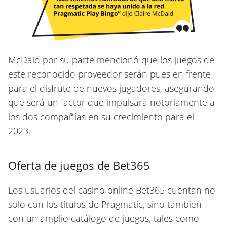
McDaid por su parte mencionó que los juegos de
este reconocido proveedor serán pues en frente
para el disfrute de nuevos jugadores, asegurando
que será un factor que impulsará notoriamente a
los dos compañías en su crecimiento para el
2023.
Oferta de juegos de Bet365
Los usuarios del casino online Bet365 cuentan no
solo con los títulos de Pragmatic, sino también
con un amplio catálogo de juegos, tales como