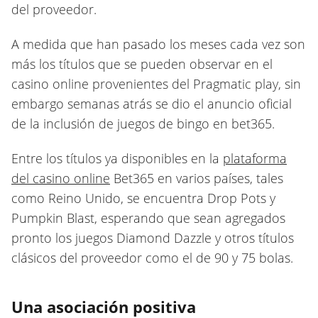
del proveedor.
A medida que han pasado los meses cada vez son
más los títulos que se pueden observar en el
casino online provenientes del Pragmatic play, sin
embargo semanas atrás se dio el anuncio oficial
de la inclusión de juegos de bingo en bet365.
Entre los títulos ya disponibles en la
plataforma
del casino online
Bet365 en varios países, tales
como Reino Unido, se encuentra Drop Pots y
Pumpkin Blast, esperando que sean agregados
pronto los juegos Diamond Dazzle y otros títulos
clásicos del proveedor como el de 90 y 75 bolas.
Una asociación positiva