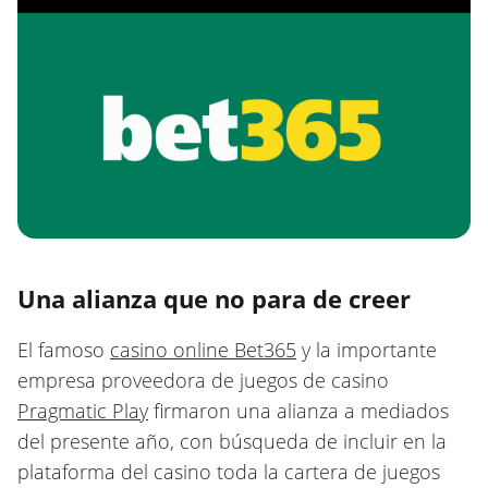
Una alianza que no para de creer
El famoso
casino online Bet365
y la importante
empresa proveedora de juegos de casino
Pragmatic Play
firmaron una alianza a mediados
del presente año, con búsqueda de incluir en la
plataforma del casino toda la cartera de juegos