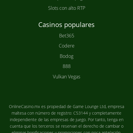
Slots con alto RTP
Casinos populares
Bet365
Codere
Bodog
888
Vulkan Vegas
OnlineCasino.mx es propiedad de Game Lounge Ltd, empresa
maltesa con número de registro: C53144 y completamente
independiente de las empresas de juego. Por tanto, tenga en
cuenta que los terceros se reservan el derecho de cambiar o
eliminar bonificaciones y promociones con poca antelación.