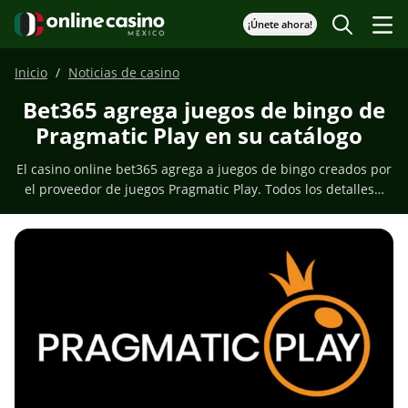
¡Únete ahora!
Inicio
Noticias de casino
Bet365 agrega juegos de bingo de
Pragmatic Play en su catálogo
El casino online bet365 agrega a juegos de bingo creados por
el proveedor de juegos Pragmatic Play. Todos los detalles…