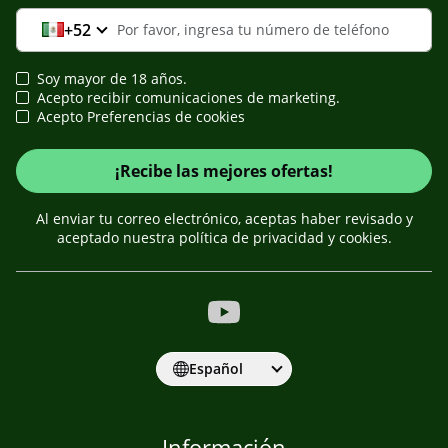
+52
Soy mayor de 18 años.
Acepto recibir comunicaciones de marketing.
Acepto Preferencias de cookies
¡Recibe las mejores ofertas!
Al enviar tu correo electrónico, aceptas haber revisado y
aceptado nuestra política de privacidad y cookies.
Español
Información