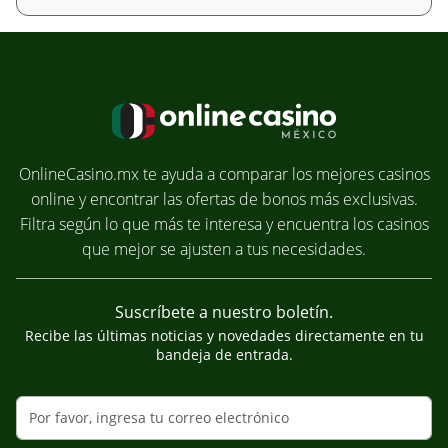
OnlineCasino.mx te ayuda a comparar los mejores casinos
online y encontrar las ofertas de bonos más exclusivas.
Filtra según lo que más te interesa y encuentra los casinos
que mejor se ajusten a tus necesidades.
Suscríbete a nuestro boletín.
Recibe las últimas noticias y novedades directamente en tu
bandeja de entrada.