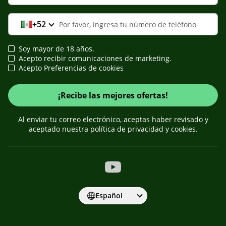
+52
Soy mayor de 18 años.
Acepto recibir comunicaciones de marketing.
Acepto Preferencias de cookies
¡Recibe las mejores ofertas!
Al enviar tu correo electrónico, aceptas haber revisado y
aceptado nuestra política de privacidad y cookies.
Español