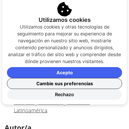
Otras noticias sobre casinos online
en México aquí:
Utilizamos cookies
Utilizamos cookies y otras tecnologías de
¡Los casinos online están en auge!
seguimiento para mejorar su experiencia de
Stake lanza una sección de poker con dinero
navegación en nuestro sitio web, mostrarle
real
contenido personalizado y anuncios dirigidos,
analizar el tráfico del sitio web y comprender desde
Facundo protagoniza la primera slot de
dónde provienen nuestros visitantes.
PlayUZU en México: Facutron
Acepto
Cómo participar en los torneos gratis de
Pragmatic Play
Cambie sus preferencias
Social Tournaments de Pragmatic Play:
Rechazo
compite gratis con jugadores de
Latinoamérica
Autor/a