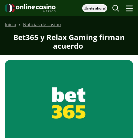
¡Únete ahora!
Inicio
Noticias de casino
Bet365 y Relax Gaming firman
acuerdo