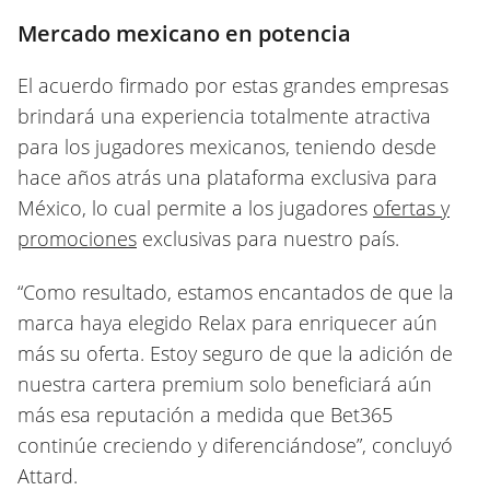
Mercado mexicano en potencia
El acuerdo firmado por estas grandes empresas
brindará una experiencia totalmente atractiva
para los jugadores mexicanos, teniendo desde
hace años atrás una plataforma exclusiva para
México, lo cual permite a los jugadores
ofertas y
promociones
exclusivas para nuestro país.
“Como resultado, estamos encantados de que la
marca haya elegido Relax para enriquecer aún
más su oferta. Estoy seguro de que la adición de
nuestra cartera premium solo beneficiará aún
más esa reputación a medida que Bet365
continúe creciendo y diferenciándose”, concluyó
Attard.