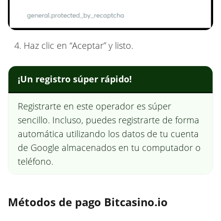
Haz clic en “Aceptar” y listo.
¡Un registro súper rápido!
Registrarte en este operador es súper
sencillo. Incluso, puedes registrarte de forma
automática utilizando los datos de tu cuenta
de Google almacenados en tu computador o
teléfono.
Métodos de pago Bitcasino.io