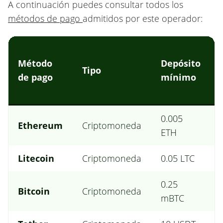
A continuación puedes consultar todos los
métodos de pago
admitidos por este operador:
Método
Depósito
Tipo
de pago
mínimo
0.005
Ethereum
Criptomoneda
ETH
Litecoin
Criptomoneda
0.05 LTC
0.25
Bitcoin
Criptomoneda
mBTC