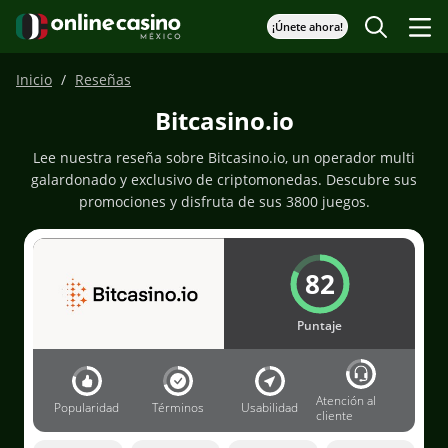
¡Únete ahora!
Inicio
Reseñas
Bitcasino.io
Lee nuestra reseña sobre Bitcasino.io, un operador multi
galardonado y exclusivo de criptomonedas. Descubre sus
promociones y disfruta de sus 3800 juegos.
82
Puntaje
Atención al
Popularidad
Términos
Usabilidad
cliente