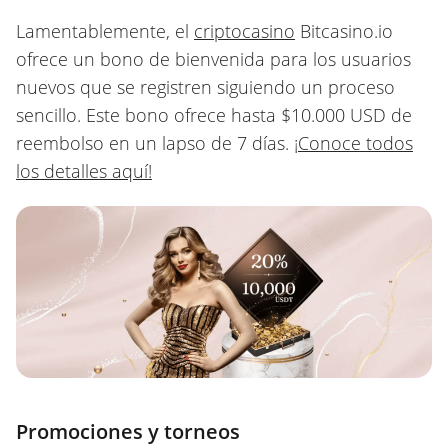
Lamentablemente, el
criptocasino
Bitcasino.io
ofrece un bono de bienvenida para los usuarios
nuevos que se registren siguiendo un proceso
sencillo. Este bono ofrece hasta $10.000 USD de
reembolso en un lapso de 7 días.
¡Conoce todos
los detalles aquí!
Promociones y torneos