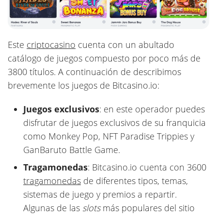
Este
criptocasino
cuenta con un abultado
catálogo de juegos compuesto por poco más de
3800 títulos. A continuación de describimos
brevemente los juegos de Bitcasino.io:
Juegos exclusivos
: en este operador puedes
disfrutar de juegos exclusivos de su franquicia
como Monkey Pop, NFT Paradise Trippies y
GanBaruto Battle Game.
Tragamonedas
: Bitcasino.io cuenta con 3600
tragamonedas
de diferentes tipos, temas,
sistemas de juego y premios a repartir.
Algunas
de las
slots
más populares del sitio