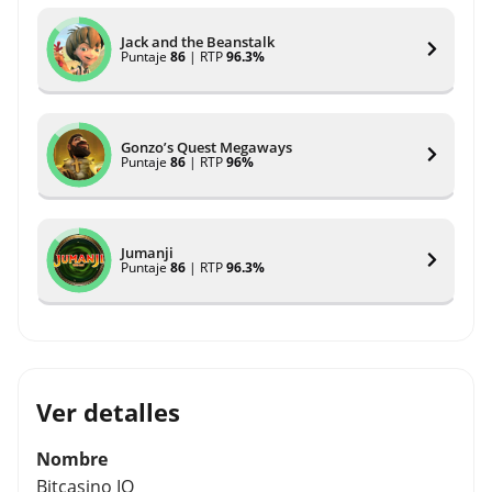
Jack and the Beanstalk
Puntaje
86
| RTP
96.3%
Gonzo’s Quest Megaways
Puntaje
86
| RTP
96%
Jumanji
Puntaje
86
| RTP
96.3%
Ver detalles
Nombre
Bitcasino IO