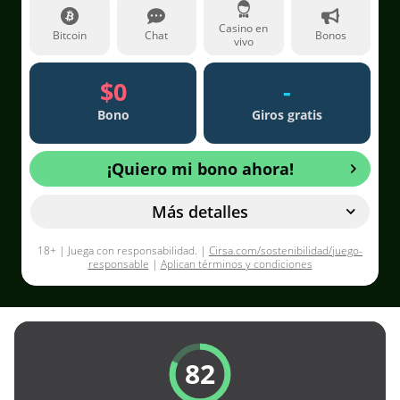
Casino en
Bitcoin
Chat
Bonos
vivo
$0
-
Bono
Giros gratis
¡Quiero mi bono ahora!
Más detalles
18+ | Juega con responsabilidad. |
Cirsa.com/sostenibilidad/juego-
responsable
|
Aplican términos y condiciones
82