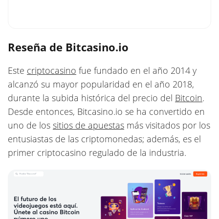
Reseña de Bitcasino.io
Este
criptocasino
fue fundado en el año 2014 y
alcanzó su mayor popularidad en el año 2018,
durante la subida histórica del precio del
Bitcoin
.
Desde entonces, Bitcasino.io se ha convertido en
uno de los
sitios de apuestas
más visitados por los
entusiastas de las criptomonedas; además, es el
primer criptocasino regulado de la industria.