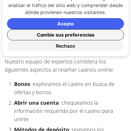
analizar el tráfico del sitio web y comprender desde
regulado y que cumple con los estándares de
dónde provienen nuestros visitantes.
seguridad necesarios para proteger la
información y fondos de los usuarios.
Acepto
Cambie sus preferencias
¿Cómo probamos Bitcasino.io?
Rechazo
Nuestro equipo de expertos considera los
siguientes aspectos al reseñar casinos
online:
Bonos
: exploramos el casino en busca de
ofertas y bonos.
Abrir una cuenta
: chequeamos la
información requerida por el casino para
unirte.
Métodos de depósito
: revisamos los