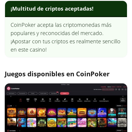
¡Multitud de criptos aceptadas!
CoinPoker acepta las criptomonedas más
populares y reconocidas del mercado.
¡Apostar con tus criptos es realmente sencillo
en este casino!
Juegos disponibles en CoinPoker