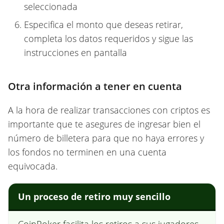
seleccionada
Especifica el monto que deseas retirar,
completa los datos requeridos y sigue las
instrucciones en pantalla
Otra información a tener en cuenta
A la hora de realizar transacciones con criptos es
importante que te asegures de ingresar bien el
número de billetera para que no haya errores y
los fondos no terminen en una cuenta
equivocada.
Un proceso de retiro muy sencillo