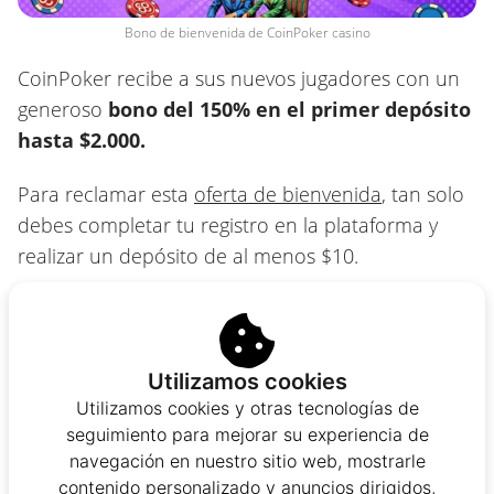
Bono de bienvenida de CoinPoker casino
CoinPoker recibe a sus nuevos jugadores con un
generoso
bono del 150% en el primer depósito
hasta $2.000.
Para reclamar esta
oferta de bienvenida
, tan solo
debes completar tu registro en la plataforma y
realizar un depósito de al menos $10.
¡QUIERO EL BONO DE COINPOKER!
Utilizamos cookies
Giros gratis en CoinPoker
Utilizamos cookies y otras tecnologías de
seguimiento para mejorar su experiencia de
En el momento de elaborar esta reseña de
navegación en nuestro sitio web, mostrarle
CoinPoker casino, no había una promoción de
contenido personalizado y anuncios dirigidos,