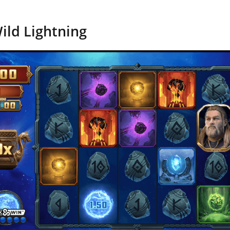
ild Lightning