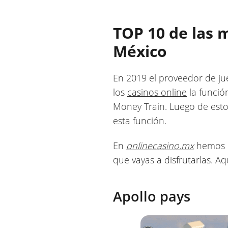
condiciones
TOP 10 de las 
México
En 2019 el proveedor de j
los
casinos online
la funció
Money Train. Luego de esto
esta función.
En
onlinecasino.mx
hemos c
que vayas a disfrutarlas. A
Apollo pays