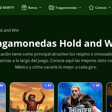
ND MORTY!
Bonos
Tragamonedas
Casinos
d and Win
agamonedas Hold and 
cación tiene como principal atractivo los respins o innovado
cias a lo largo del juego. Conoce aquí las mejores slots c
México y cómo sacarle lo mejor a cada giro.
86
83
88