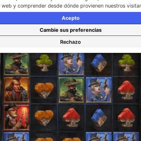
io web y comprender desde dónde provienen nuestros visitan
Acepto
Cambie sus preferencias
Rechazo