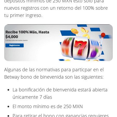
depósitos mínimos de 250 MXN esto solo para
nuevos registros con un retorno del 100% sobre
tu primer ingreso.
Algunas de las normativas para particpar en el
Betway bono de binevenida son las siguientes:
La bonificación de bienvenida estará abierta
únicamente 7 días
El monto mínimo es de 250 MXN
Para retirar el bono con ganancias requieres