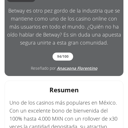
Betway es otro pez gordo de la industria que se
mantiene como uno de los casino online con
más usuarios en todo el mundo. ¿Quién no ha
oído hablar de Betway? Es sin duda una apuesta
segura unirte a esta gran comunidad.
94/100
Reseñado por
Anacaona Florentino
Resumen
Uno de los casinos más populares en México.
Con un excelente bono de bienvenida del
100% hasta 4.000 MXN con un rollover de x30
veces la cantidad depositada, su atractivo