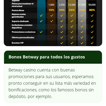
Bonos Betway para todos los gustos
Betway casino cuenta con buenas
promociones para sus usuarios, esperamos
pronto conseguir en su lista más variedad en
bonificaciones, como los famosos bonos sin
depósito, por ejemplo.