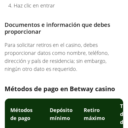
Haz clic en entrar
Documentos e información que debes
proporcionar
Para solicitar retiros en el casino, debes
proporcionar datos como nombre, teléfono,
dirección y país de residencia; sin embargo,
ningún otro dato es requerido.
Métodos de pago en Betway casino
Ti
Métodos
Depósito
Retiro
de
de pago
mínimo
máximo
de