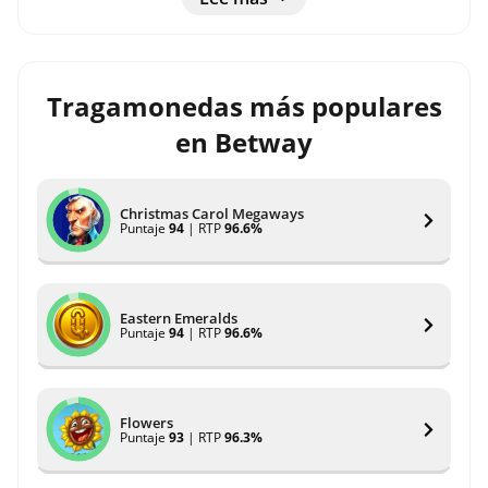
Tragamonedas más populares
en Betway
Christmas Carol Megaways
Puntaje
94
| RTP
96.6%
Eastern Emeralds
Puntaje
94
| RTP
96.6%
Flowers
Puntaje
93
| RTP
96.3%