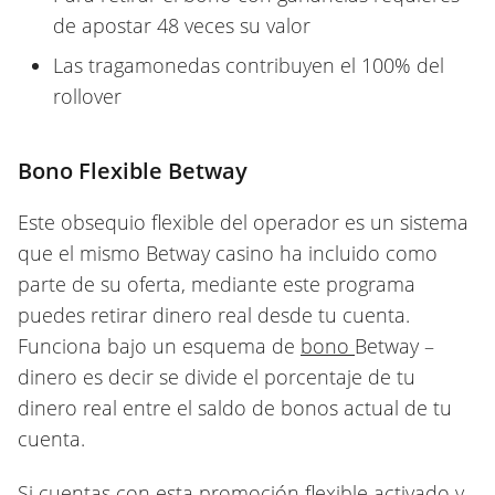
de apostar 48 veces su valor
Las tragamonedas contribuyen el 100% del
rollover
Bono Flexible Betway
Este obsequio flexible del operador es un sistema
que el mismo Betway casino ha incluido como
parte de su oferta, mediante este programa
puedes retirar dinero real desde tu cuenta.
Funciona bajo un esquema de
bono
Betway –
dinero es decir se divide el porcentaje de tu
dinero real entre el saldo de bonos actual de tu
cuenta.
Si cuentas con esta promoción flexible activado y