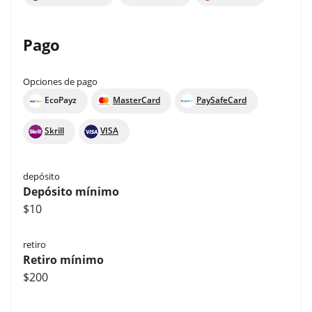
Pago
Opciones de pago
EcoPayz
MasterCard
PaySafeCard
Skrill
VISA
depósito
Depósito mínimo
$10
retiro
Retiro mínimo
$200