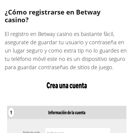
¿Cómo registrarse en Betway
casino?
El registro en Betway casino es bastante fácil,
asegurate de guardar tu usuario y contraseña en
un lugar seguro y como extra tip no lo guardes en
tu teléfono móvil este no es un dispositivo seguro
para guardar contraseñas de sitios de juego.