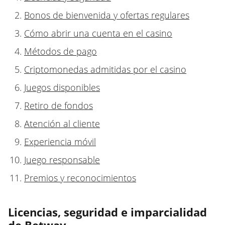
Bonos de bienvenida y ofertas regulares
Cómo abrir una cuenta en el casino
Métodos de pago
Criptomonedas admitidas por el casino
Juegos disponibles
Retiro de fondos
Atención al cliente
Experiencia móvil
Juego responsable
Premios y reconocimientos
Licencias, seguridad e imparcialidad