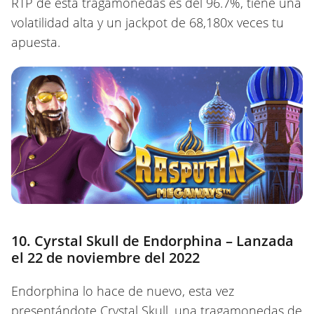
RTP de esta tragamonedas es del 96.7%, tiene una
volatilidad alta y un jackpot de 68,180x veces tu
apuesta.
10. Cyrstal Skull de Endorphina – Lanzada
el 22 de noviembre del 2022
Endorphina lo hace de nuevo, esta vez
presentándote
Crystal Skull
, una tragamonedas de