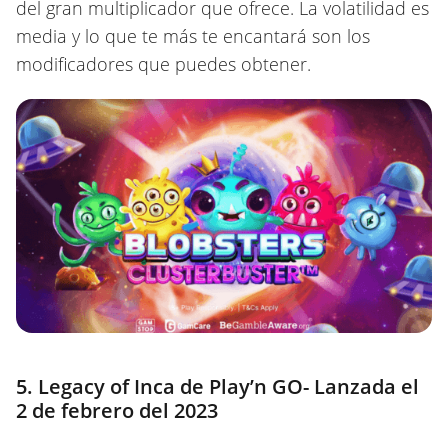
del gran multiplicador que ofrece. La volatilidad es
media y lo que te más te encantará son los
modificadores que puedes obtener.
5. Legacy of Inca de Play’n GO- Lanzada el
2 de febrero del 2023