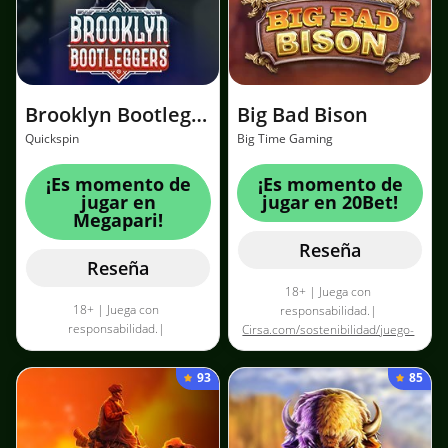
Brooklyn Bootleggers
Big Bad Bison
Quickspin
Big Time Gaming
¡Es momento de
¡Es momento de
jugar en
jugar en 20Bet!
Megapari!
Reseña
Reseña
18+ | Juega con
18+ | Juega con
responsabilidad.|
responsabilidad.|
Cirsa.com/sostenibilidad/juego-
Cirsa.com/sostenibilidad/juego-
responsable
| Oferta de
responsable
| Disponible solo
bienvenida exclusiva de 20Bet
93
85
para residentes de México.
para jugadores nuevos en
Depósito mínimo: 5 EUR. Bono
México. Depósito mínimo: 500
válido por 7 días desde su
MXN. Rollover: 40. Los giros
reclamo.|
Aplican términos y
gratis se otorgan en paquetes en