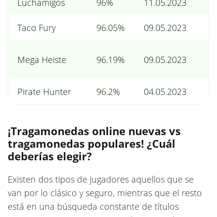
Luchamigos
96%
11.05.2023
Taco Fury
96.05%
09.05.2023
Mega Heiste
96.19%
09.05.2023
Pirate Hunter
96.2%
04.05.2023
¡Tragamonedas online nuevas vs
tragamonedas populares! ¿Cuál
deberías elegir?
Existen dos tipos de jugadores aquellos que se
van por lo clásico y seguro, mientras que el resto
está en una búsqueda constante de títulos