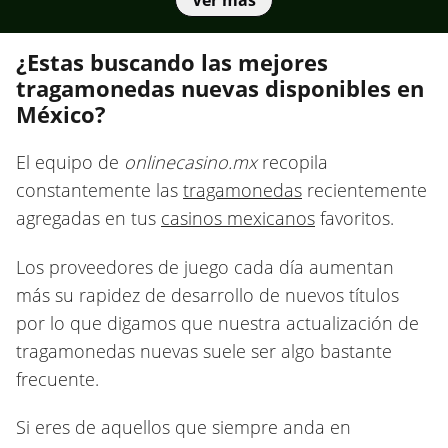
Ver más
Depósito mínimo: US$10. Bono
Bono válido por 7 días desde su
válido por 30 días desde su
reclamo.|
Aplican términos y
reclamo.|
Aplican términos y
condiciones
¿Estas buscando las mejores
condiciones
tragamonedas nuevas disponibles en
México?
El equipo de
onlinecasino.mx
recopila
constantemente las
tragamonedas
recientemente
agregadas en tus
casinos mexicanos
favoritos.
Los proveedores de juego cada día aumentan
más su rapidez de desarrollo de nuevos títulos
por lo que digamos que nuestra actualización de
tragamonedas nuevas suele ser algo bastante
frecuente.
Si eres de aquellos que siempre anda en