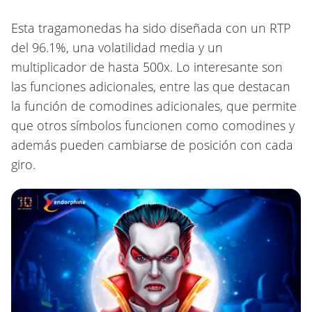
Esta tragamonedas ha sido diseñada con un RTP
del 96.1%, una volatilidad media y un
multiplicador de hasta 500x. Lo interesante son
las funciones adicionales, entre las que destacan
la función de comodines adicionales, que permite
que otros símbolos funcionen como comodines y
además pueden cambiarse de posición con cada
giro.