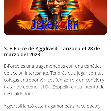
3. E-Force de Yggdrasil- Lanzada el 28 de
marzo del 2023
E-Force
es una tragamonedas con una temática
de acción interesante. Tendrás que jugar con tus
colegas antropomórficos (un zorro y un conejo) y
tratar de detener al Dr. Zeppelin en su intento de
destruirlo todo.
Yggdrasil lanzó esta tragamonedas hace poco y