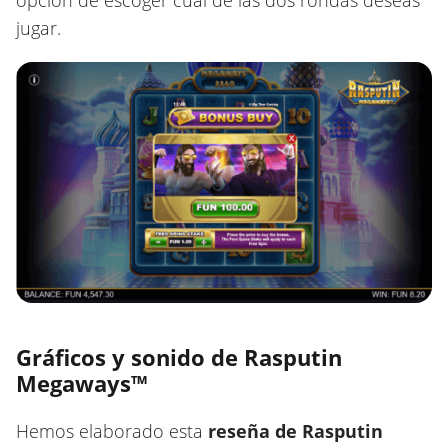
jugar.
Gráficos y sonido de Rasputin
Megaways™
Hemos elaborado esta
reseña de Rasputin