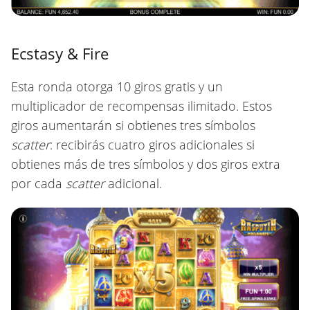
Ecstasy & Fire
Esta ronda otorga 10 giros gratis y un
multiplicador de recompensas ilimitado. Estos
giros aumentarán si obtienes tres símbolos
scatter
: recibirás cuatro giros adicionales si
obtienes más de tres símbolos y dos giros extra
por cada
scatter
adicional.