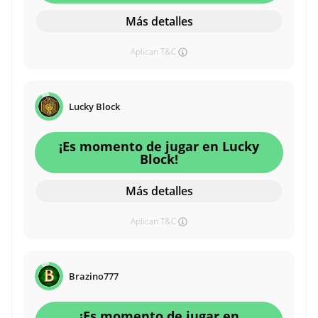
Más detalles
Aplican T&C
Lucky Block
¡Es momento de jugar en Lucky
Block!
Más detalles
Aplican T&C
Brazino777
¡Es momento de jugar en