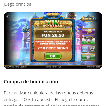
juego principal.
Compra de bonificación
Para activar cualquiera de las rondas deberás
entregar 100x tu apuesta. El juego te dará la
opción de escoger cuál de las dos rondas deseas