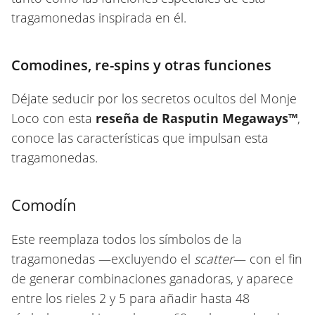
tragamonedas inspirada en él.
Comodines, re-spins y otras funciones
Déjate seducir por los secretos ocultos del Monje
Loco con esta
reseña de Rasputin Megaways™
,
conoce las características que impulsan esta
tragamonedas.
Comodín
Este reemplaza todos los símbolos de la
tragamonedas —excluyendo el
scatter
— con el fin
de generar combinaciones ganadoras, y aparece
entre los rieles 2 y 5 para añadir hasta 48