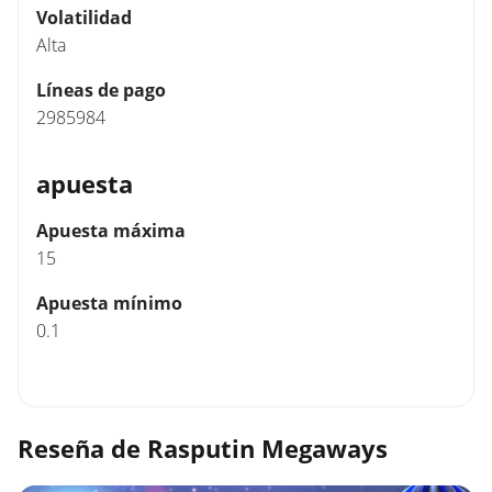
Volatilidad
Alta
Líneas de pago
2985984
apuesta
Apuesta máxima
15
Apuesta mínimo
0.1
Reseña de Rasputin Megaways