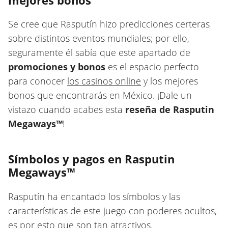
Se cree que Rasputín hizo predicciones certeras
sobre distintos eventos mundiales; por ello,
seguramente él sabía que este apartado de
promociones y bonos
es el espacio perfecto
para conocer
los casinos online
y los mejores
bonos que encontrarás en México. ¡Dale un
vistazo cuando acabes esta
reseña de Rasputin
Megaways™
!
Símbolos y pagos en Rasputin
Megaways™
Rasputín ha encantado los símbolos y las
características de este juego con poderes ocultos,
es por esto que son tan atractivos.