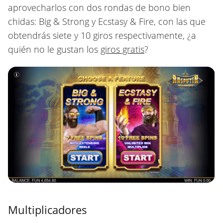
aprovecharlos con dos rondas de bono bien
chidas: Big & Strong y Ecstasy & Fire, con las que
obtendrás siete y 10 giros respectivamente, ¿a
quién no le gustan los
giros gratis
?
Multiplicadores