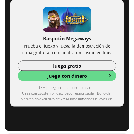
Rasputin Megaways
Prueba el juego y juega la demostración de
forma gratuita o encuentra un casino en línea.
Juega gratis
Juega con dinero
18+ | Juega con responsabilidad.|
Cirsa.com/sostenibilidad/juego-responsable
| Bono de
bienvenida exclusivo de WSM para jugadores nuevos en
México. Depósito mínimo $10. Rollover 60x.|
Aplican
términos y condiciones