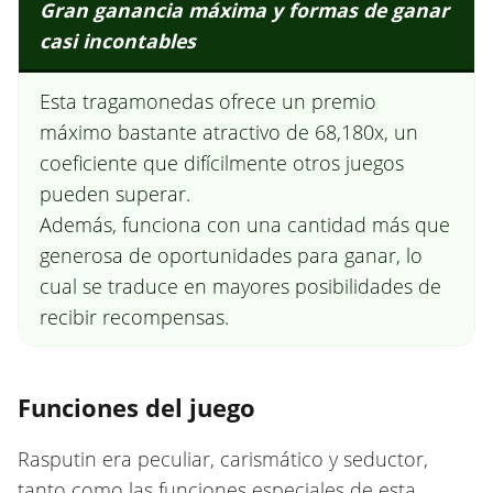
Gran ganancia máxima y formas de ganar
casi incontables
Esta tragamonedas ofrece un premio
máximo bastante atractivo de 68,180x, un
coeficiente que difícilmente otros juegos
pueden superar.
Además, funciona con una cantidad más que
generosa de oportunidades para ganar, lo
cual se traduce en mayores posibilidades de
recibir recompensas.
Funciones del juego
Rasputin era peculiar, carismático y seductor,
tanto como las funciones especiales de esta