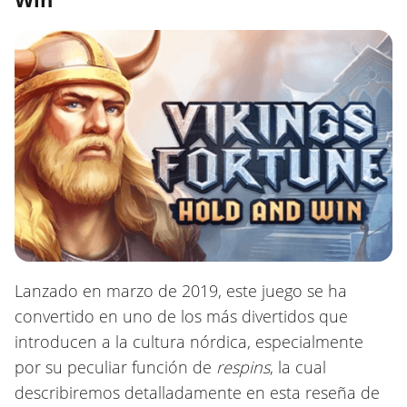
Lanzado en marzo de 2019, este juego se ha
convertido en uno de los más divertidos que
introducen a la cultura nórdica, especialmente
por su peculiar función de
respins
, la cual
describiremos detalladamente en esta reseña de