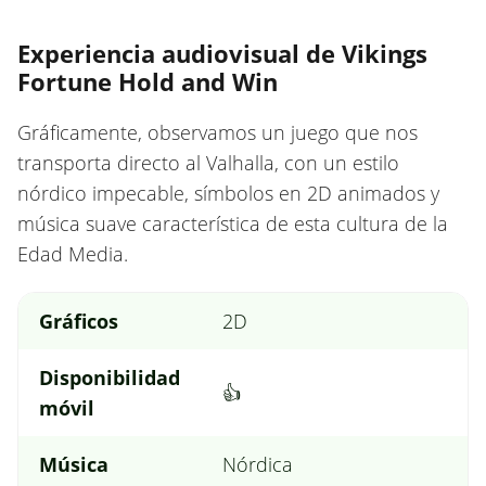
Experiencia audiovisual de Vikings
Fortune Hold and Win
Gráficamente, observamos un juego que nos
transporta directo al Valhalla, con un estilo
nórdico impecable, símbolos en 2D animados y
música suave característica de esta cultura de la
Edad Media.
Gráficos
2D
Disponibilidad
👍
móvil
Música
Nórdica