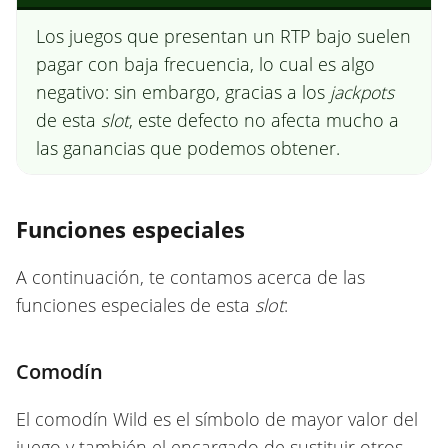
Los juegos que presentan un RTP bajo suelen
pagar con baja frecuencia, lo cual es algo
negativo: sin embargo, gracias a los
jackpots
de esta
slot
, este defecto no afecta mucho a
las ganancias que podemos obtener.
Funciones especiales
A continuación, te contamos acerca de las
funciones especiales de esta
slot
:
Comodín
El comodín Wild es el símbolo de mayor valor del
juego y también el encargado de sustituir otros