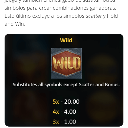
símbolos para crear combinaciones ganadoras.
Esto último excluye a los símbolos
scatter
y Hold
and Win.