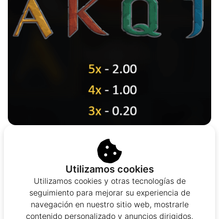
Líneas de pago
Utilizamos cookies
Esta
slot
presenta 25 líneas de pago fijas, las
Utilizamos cookies y otras tecnologías de
cuales pagan de izquierda a derecha como otras
seguimiento para mejorar su experiencia de
tragamonedas de su tipo.
navegación en nuestro sitio web, mostrarle
contenido personalizado y anuncios dirigidos,