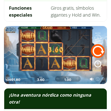
Funciones
Giros gratis, símbolos
especiales
gigantes y Hold and Win.
¡Una aventura nórdica como ninguna
otra!