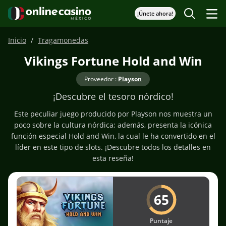
¡Únete ahora!
Inicio
Tragamonedas
Vikings Fortune Hold and Win
Proveedor :
Playson
¡Descubre el tesoro nórdico!
Este peculiar juego producido por Playson nos muestra un
poco sobre la cultura nórdica; además, presenta la icónica
función especial Hold and Win, la cual le ha convertido en el
líder en este tipo de slots. ¡Descubre todos los detalles en
esta reseña!
65
Puntaje