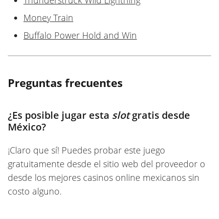
Money Train
Buffalo Power Hold and Win
Preguntas frecuentes
¿Es posible jugar esta
slot
gratis desde
México?
¡Claro que sí! Puedes probar este juego
gratuitamente desde el sitio web del proveedor o
desde los mejores casinos online mexicanos sin
costo alguno.