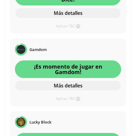
Más detalles
Aplican T&C
Gamdom
¡Es momento de jugar en
Gamdom!
Más detalles
Aplican T&C
Lucky Block