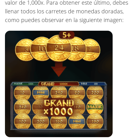
valor de 1,000x. Para obtener este último, debes
llenar todos los carretes de monedas doradas,
como puedes observar en la siguiente imagen: