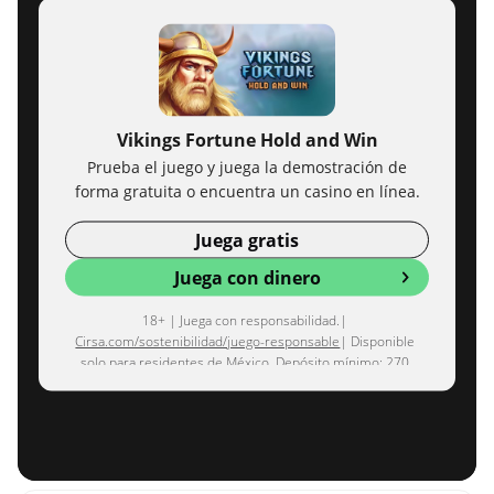
Vikings Fortune Hold and Win
Prueba el juego y juega la demostración de
forma gratuita o encuentra un casino en línea.
Juega gratis
Juega con dinero
18+ | Juega con responsabilidad.|
Cirsa.com/sostenibilidad/juego-responsable
| Disponible
solo para residentes de México. Depósito mínimo: 270
MXN. Bono válido por 7 días desde su reclamo.|
Aplican
términos y condiciones