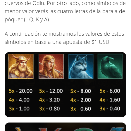
cuervos de Odín. Por otro lado, como símbolos de
menor valor verás las cuatro letras de la baraja de
póquer (J, Q, K y A).
A continuación te mostramos los valores de estos
símbolos en base a una apuesta de $1 USD: