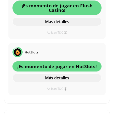
¡Es momento de jugar en Flush
Casino!
Más detalles
Aplican T&C
HotSlots
¡Es momento de jugar en HotSlots!
Más detalles
Aplican T&C