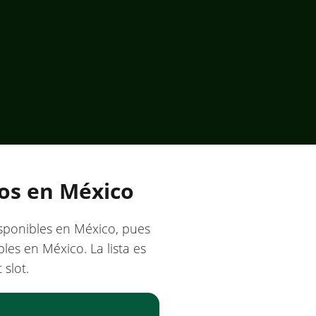
os en México
sponibles en México, pues
es en México. La lista es
 slot.