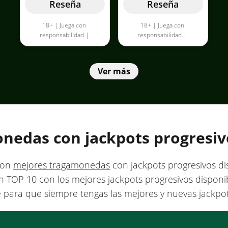
Reseña
Reseña
18+ | Juega con
18+ | Juega con
responsabilidad.|
responsabilidad.|
Cirsa.com/sostenibilidad/juego-
Cirsa.com/sostenibilidad/juego-
responsable
| Disponible
responsable
| Disponible
solo para residentes de
solo para residentes de
Ver más
México. Depósito mínimo:
México. Depósito mínimo:
270 MXN. Bono válido por 7
180 MXN. Bono válido por 7
días desde su reclamo.|
días desde su reclamo.|
Aplican términos y
Aplican términos y
condiciones
condiciones
nedas con jackpots progresiv
son
mejores tragamonedas
con jackpots progresivos di
 TOP 10 con los mejores jackpots progresivos disponibl
 para que siempre tengas las mejores y nuevas jackpot