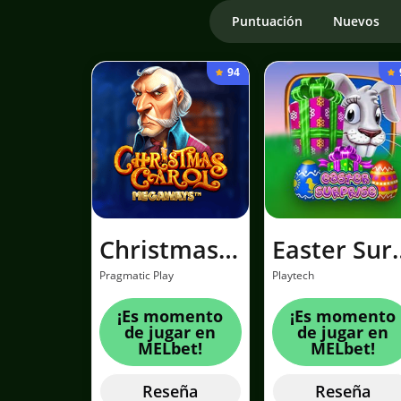
Puntuación
Nuevos
94
Christmas Carol Megaways
Easter 
Pragmatic Play
Playtech
¡Es momento
¡Es momento
de jugar en
de jugar en
MELbet!
MELbet!
Reseña
Reseña