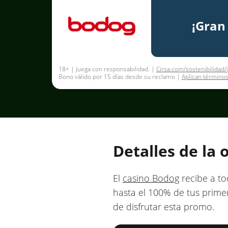
¡Gran
18+ | Juega con responsabilidad. |
Cirsa.com/sostenibilidad
Bono válido por 15 días desde su reclamo |
Aplican términos
Detalles de la 
El
casino Bodog
recibe a t
hasta el 100% de tus primer
de disfrutar esta promo.