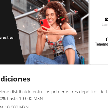
diciones
iene distribuido entre los primeros tres depósitos de l
00% hasta 10 000 MXN
ta 10 000 MXN