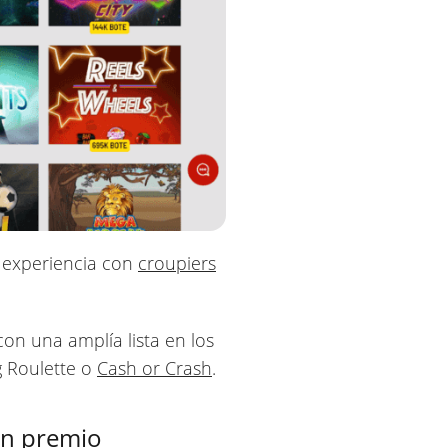
u experiencia con
croupiers
con una amplía lista en los
g Roulette o
Cash or Crash
.
an premio