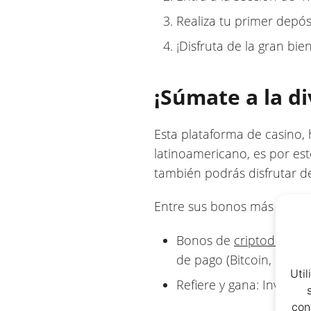
Realiza tu primer depó
¡Disfruta de la gran bi
¡Súmate a la d
Esta plataforma de casino,
latinoamericano, es por es
también podrás disfrutar d
Entre sus bonos más llamat
Bonos de
criptodivisas
:
de pago (Bitcoin, Bitcoi
Uti
Refiere y gana: Invita 
con