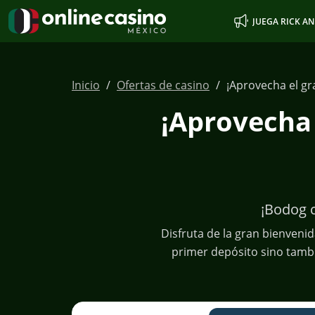
JUEGA RICK A
Inicio
Ofertas de casino
¡Aprovecha el g
¡Aprovecha 
¡Bodog c
Disfruta de la gran bienveni
primer depósito sino tambi