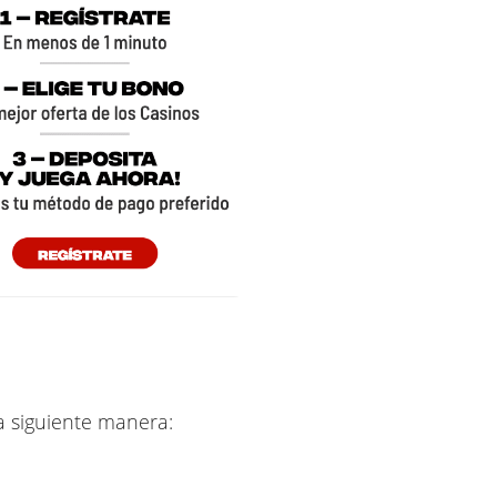
a siguiente manera: