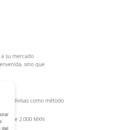
r a su mercado
envenida, sino que
 criptodivisas como método
orar
 hasta de 2.000 MXN
e
 del