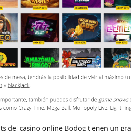
gos de mesa, tendrás la posibilidad de vivir al máximo t
t
y
blackjack
.
importante, también puedes disfrutar de
game shows
los como
Crazy Time
, Mega Ball,
Monopoly Live
, Lightnin
ts del casino online Bodog tienen un gr