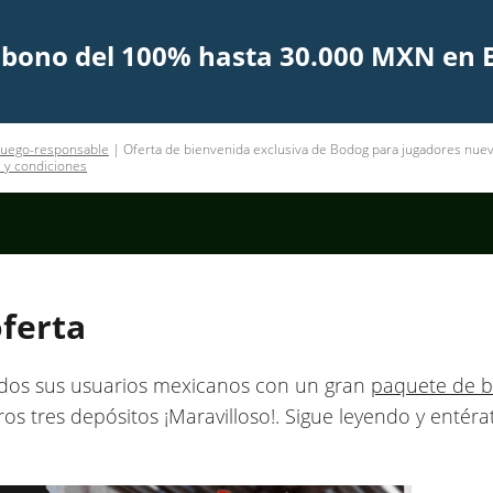
 bono del 100% hasta 30.000 MXN en 
/juego-responsable
| Oferta de bienvenida exclusiva de Bodog para jugadores nuev
 y condiciones
oferta
odos sus usuarios mexicanos con un gran
paquete de b
os tres depósitos ¡Maravilloso!. Sigue leyendo y entéra