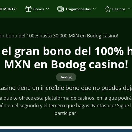
ND MORTY!
Bonos
Tragamonedas
Casinos
ran bono del 100% hasta 30.000 MXN en Bodog casino!
el gran bono del 100% 
MXN en Bodog casino!
bodog
asino tiene un increíble bono que no puedes dej
da que te ofrece esta plataforma de casinos, en la que podrá
én en el segundo y el tercero que hagas ¡Fantástico! Sigue
participar.