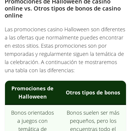
Promociones de Halloween de casino
online vs. Otros tipos de bonos de casino
online
Las promociones casino Halloween son diferentes
a las ofertas que normalmente puedes encontrar
en estos sitios. Estas promociones son por
temporadas y regularmente siguen la temática de
la celebración. A continuación te mostraremos
una tabla con las diferencias:
Promociones de
Otros tipos de bonos
Halloween
Bonos orientados
Bonos suelen ser más
a juegos con
pequeños, pero los
temática de
encuentras todo el