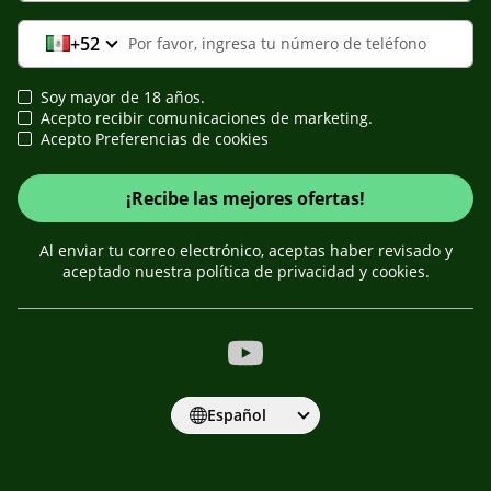
+52
Soy mayor de 18 años.
Acepto recibir comunicaciones de marketing.
Acepto Preferencias de cookies
¡Recibe las mejores ofertas!
Al enviar tu correo electrónico, aceptas haber revisado y
aceptado nuestra política de privacidad y cookies.
Español