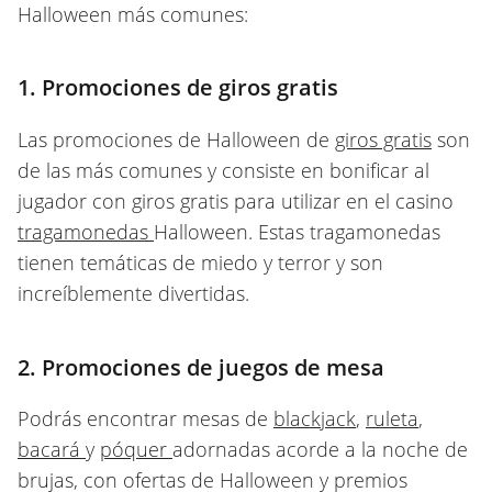
Halloween más comunes:
1. Promociones de giros gratis
Las promociones de Halloween de
giros gratis
son
de las más comunes y consiste en bonificar al
jugador con giros gratis para utilizar en el casino
tragamonedas
Halloween. Estas tragamonedas
tienen temáticas de miedo y terror y son
increíblemente divertidas.
2. Promociones de juegos de mesa
Podrás encontrar mesas de
blackjack
,
ruleta
,
bacará
y
póquer
adornadas acorde a la noche de
brujas, con ofertas de Halloween y premios