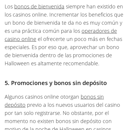
Los
bonos de bienvenida
siempre han existido en
los casinos online. Incrementar los beneficios que
un bono de bienvenida te da no es muy común y
es una práctica común para los
operadores de
casino online
el ofrecerte un poco más en fechas
especiales. Es por eso que, aprovechar un bono
de bienvenida dentro de las promociones de
Halloween es altamente recomendable.
5. Promociones y bonos sin depósito
Algunos casinos online otorgan
bonos sin
depósito
previo a los nuevos usuarios del casino
por tan solo registrarse. No obstante, por el
momento no existen bonos sin depósito con
motivo de la noche de Halloween en casinos