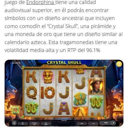
juego de
Endorphina
tiene una calidad
audiovisual superior, en él podrás encontrar
símbolos con un diseño ancestral que incluyen
como comodín el “Crystal Skull”, una pirámide y
una moneda de oro que tiene un diseño similar al
calendario azteca. Esta tragamonedas tiene una
volatilidad media-alta y un RTP del 96.1%