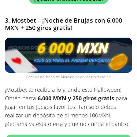
3. Mostbet – ¡Noche de Brujas con 6.000
MXN + 250 giros gratis!
Captura del bono de bienvenida de Mostbet casino
¡
Mostbet
te recibe a lo grande este Halloween!
Obtén hasta
6.000 MXN y 250 giros gratis
para
jugar en tus juegos favoritos. Tan solo debes
realizar un depósito de al menos 100MXN.
¡Reclama ya esta oferta y que no cunda el pánico!