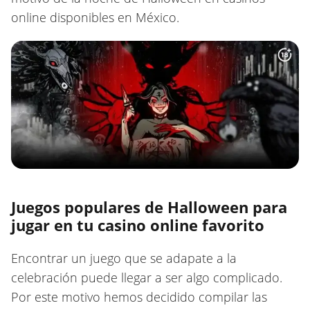
online disponibles en México.
Juegos populares de Halloween para
jugar en tu casino online favorito
Encontrar un juego que se adapate a la
celebración puede llegar a ser algo complicado.
Por este motivo hemos decidido compilar las