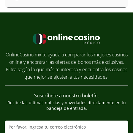
OnlineCasino.mx te ayuda a comparar los mejores casinos
online y encontrar las ofertas de bonos más exclusivas.
Filtra según lo que más te interesa y encuentra los casinos
que mejor se ajusten a tus necesidades.
Suscríbete a nuestro boletín.
Recibe las últimas noticias y novedades directamente en tu
bandeja de entrada.