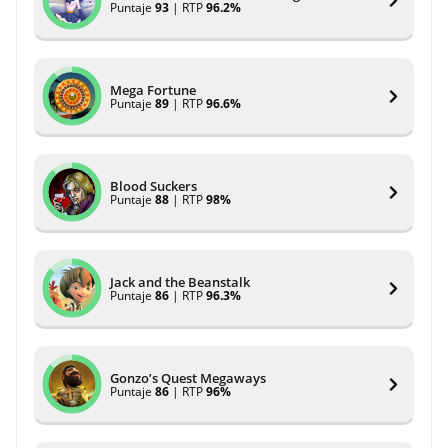
Puntaje
93
| RTP
96.2%
Mega Fortune
Puntaje
89
| RTP
96.6%
Blood Suckers
Puntaje
88
| RTP
98%
Jack and the Beanstalk
Puntaje
86
| RTP
96.3%
Gonzo’s Quest Megaways
Puntaje
86
| RTP
96%