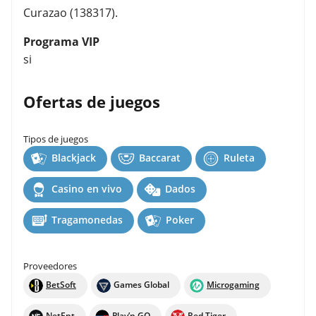
Curazao (138317).
Programa VIP
si
Ofertas de juegos
Tipos de juegos
Blackjack
Baccarat
Ruleta
Casino en vivo
Dados
Tragamonedas
Poker
Proveedores
BetSoft
Games Global
Microgaming
NetEnt
Play’n GO
Red Tiger