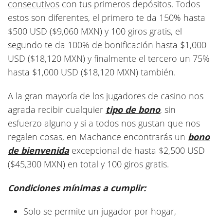
consecutivos
con tus primeros depósitos. Todos
estos son diferentes, el primero te da 150% hasta
$500 USD ($9,060 MXN) y 100 giros gratis, el
segundo te da 100% de bonificación hasta $1,000
USD ($18,120 MXN) y finalmente el tercero un 75%
hasta $1,000 USD ($18,120 MXN) también.
A la gran mayoría de los jugadores de casino nos
agrada recibir cualquier
tipo de bono
,
sin
esfuerzo alguno y si a todos nos gustan que nos
regalen cosas, en Machance encontrarás un
bono
de bienvenida
excepcional de hasta $2,500 USD
($45,300 MXN) en total y 100 giros gratis.
Condiciones mínimas a cumplir:
Solo se permite un jugador por hogar,