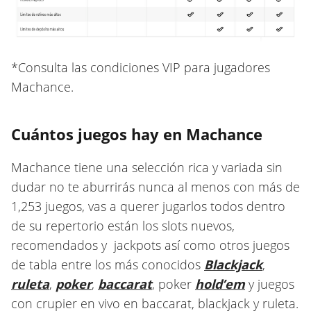
*Consulta las condiciones VIP para jugadores
Machance.
Cuántos juegos hay en Machance
Machance tiene una selección rica y variada sin
dudar no te aburrirás nunca al menos con más de
1,253 juegos, vas a querer jugarlos todos dentro
de su repertorio están los slots nuevos,
recomendados y jackpots así como otros juegos
de tabla entre los más conocidos
Blackjack
,
ruleta
,
poker
,
baccarat
, poker
hold’em
y juegos
con crupier en vivo en baccarat, blackjack y ruleta.