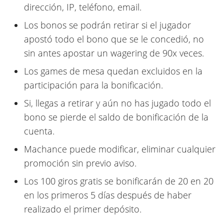
dirección, IP, teléfono, email.
Los bonos se podrán retirar si el jugador
apostó todo el bono que se le concedió, no
sin antes apostar un wagering de 90x veces.
Los games de mesa quedan excluidos en la
participación para la bonificación.
Si, llegas a retirar y aún no has jugado todo el
bono se pierde el saldo de bonificación de la
cuenta.
Machance puede modificar, eliminar cualquier
promoción sin previo aviso.
Los 100 giros gratis se bonificarán de 20 en 20
en los primeros 5 días después de haber
realizado el primer depósito.