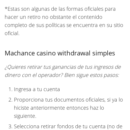
*Estas son algunas de las formas oficiales para
hacer un retiro no obstante el contenido
completo de sus políticas se encuentra en su sitio
oficial.
Machance casino withdrawal simples
¿Quieres retirar tus ganancias de tus ingresos de
dinero con el operador? Bien sigue estos pasos:
Ingresa a tu cuenta
Proporciona tus documentos oficiales, si ya lo
hiciste anteriormente entonces haz lo
siguiente.
Selecciona retirar fondos de tu cuenta (no de