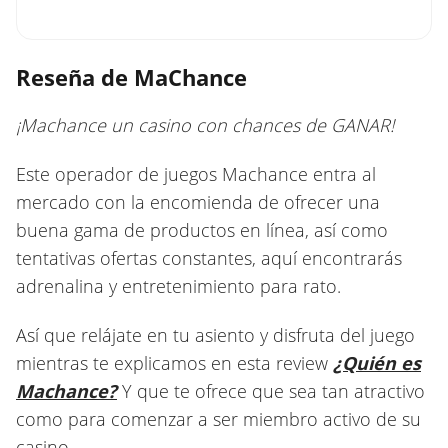
Reseña de MaChance
¡Machance un casino con chances de GANAR!
Este operador de juegos Machance entra al
mercado con la encomienda de ofrecer una
buena gama de productos en línea, así como
tentativas ofertas constantes, aquí encontrarás
adrenalina y entretenimiento para rato.
Así que relájate en tu asiento y disfruta del juego
mientras te explicamos en esta review
¿Quién es
Machance?
Y que te ofrece que sea tan atractivo
como para comenzar a ser miembro activo de su
casino.