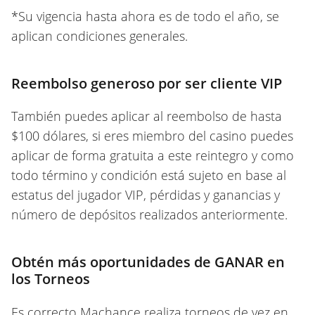
*Su vigencia hasta ahora es de todo el año, se
aplican condiciones generales.
Reembolso generoso por ser cliente VIP
También puedes aplicar al reembolso de hasta
$100 dólares, si eres miembro del casino puedes
aplicar de forma gratuita a este reintegro y como
todo término y condición está sujeto en base al
estatus del jugador VIP, pérdidas y ganancias y
número de depósitos realizados anteriormente.
Obtén más oportunidades de GANAR en
los Torneos
Es correcto Machance realiza torneos de vez en