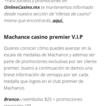
*Para sorteos y promociones en
OnlineCasino.mx
te mantenemos informado
desde nuestra sección de “ofertas de casino”
misma que encontrarás,
aquí.
Machance casino premier V.I.P
Quieres conocer cómo puedes avanzar en la
escala de medallas de Machance y ademas ser
parte de promociones exclusivas por ser cliente
premier, bueno a continuación te damos una
breve información de ventajas por ser cada
medalla que logres en el club premier de
Machance.
Bronce.-
reembolso $25 + promociones
especiales VIP.