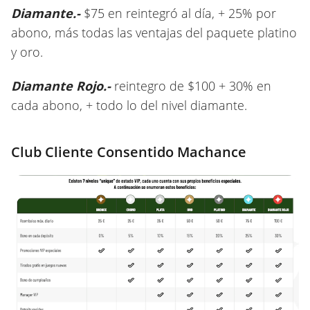
Diamante.-
$75 en reintegró al día, + 25% por
abono, más todas las ventajas del paquete platino
y oro.
Diamante Rojo.-
reintegro de $100 + 30% en
cada abono, + todo lo del nivel diamante.
Club Cliente Consentido Machance