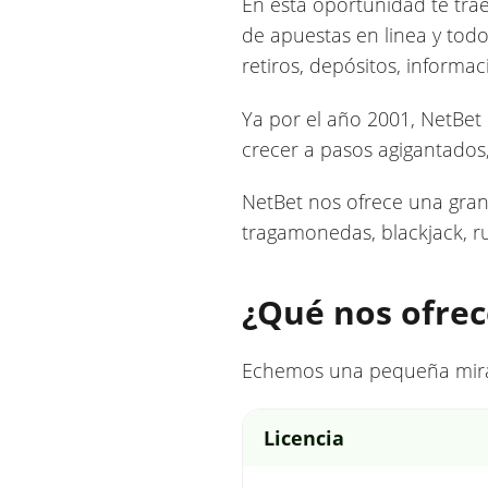
En esta oportunidad te tra
de apuestas en linea y todo
retiros, depósitos, informa
Ya por el año 2001, NetBet
crecer a pasos agigantado
NetBet nos ofrece una gran 
tragamonedas, blackjack, ru
¿Qué nos ofrec
Echemos una pequeña mirada
Licencia