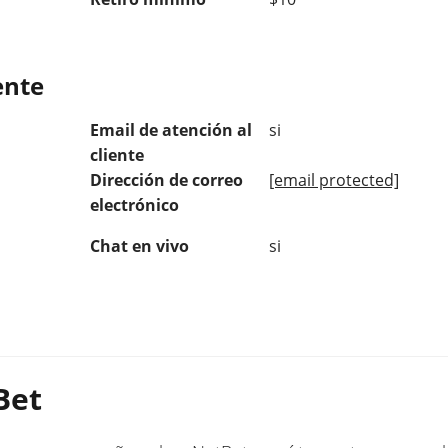
ente
Email de atención al
si
cliente
Dirección de correo
[email protected]
electrónico
Chat en vivo
si
Bet