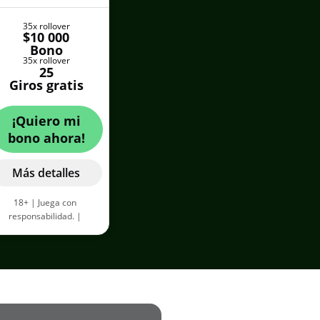
35x rollover
$10 000
Bono
35x rollover
25
Giros gratis
¡Quiero mi
bono ahora!
Más detalles
18+ | Juega con
responsabilidad. |
rsa.com/sostenibilidad/juego-
responsable
| Oferta de
bienvenida exclusiva de
Betsson para jugadores
nuevos en México.
pósito mínimo: 100 MXN.
ollover: 35x. Bono válido