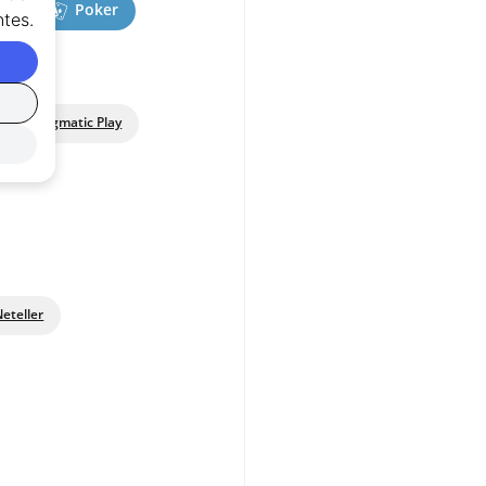
s
Poker
tes.
Pragmatic Play
Neteller