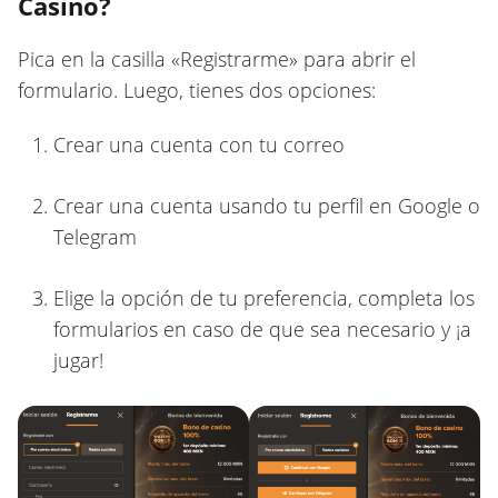
Casino?
Pica en la casilla «Registrarme» para abrir el
formulario. Luego, tienes dos opciones:
Crear una cuenta con tu correo
Crear una cuenta usando tu perfil en Google o
Telegram
Elige la opción de tu preferencia, completa los
formularios en caso de que sea necesario y ¡a
jugar!