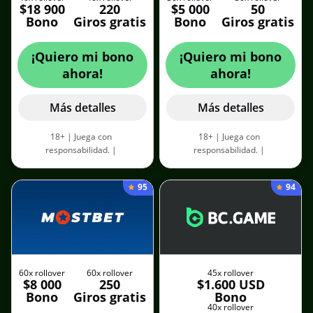
$18 900
220
$5 000
50
Bono
Giros gratis
Bono
Giros gratis
¡Quiero mi bono
¡Quiero mi bono
ahora!
ahora!
Más detalles
Más detalles
18+ | Juega con
18+ | Juega con
responsabilidad. |
responsabilidad. |
Cirsa.com/sostenibilidad/juego-
Cirsa.com/sostenibilidad/juego-
responsable
| Disponible solo
responsable
| El depósito
95
94
para residentes de México.
mínimo es de $100. Tienes 15
Depósito mínimo: 180 MXN.
días para usar el bono. |
Aplican
Bono válido por 7 días desde su
términos y condiciones
reclamo. |
Aplican términos y
condiciones
60x rollover
60x rollover
45x rollover
$8 000
250
$1.600 USD
Bono
Giros gratis
Bono
40x rollover