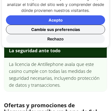
Premios y reconocimientos de Sol Casino
analizar el tráfico del sitio web y comprender desde
dónde provienen nuestros visitantes.
Este casino todavía no tiene premios importantes
Acepto
en el mundo del iGaming. No obstante estaremos
actualizando esta reseña de Sol Casino cuándo
Cambie sus preferencias
esto cambie.
Rechazo
La seguridad ante todo
La licencia de Antillephone avala que este
casino cumple con todas las medidas de
seguridad necesarias, incluyendo protección
de datos y transacciones.
Ofertas y promociones de