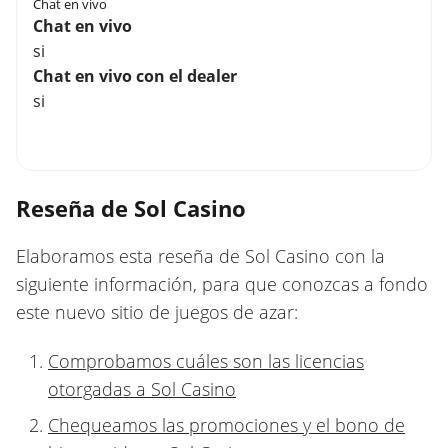
Chat en vivo
Chat en vivo
si
Chat en vivo con el dealer
si
Reseña de Sol Casino
Elaboramos esta reseña de Sol Casino con la
siguiente información, para que conozcas a fondo
este nuevo sitio de juegos de azar:
Comprobamos cuáles son las licencias
otorgadas a Sol Casino
Chequeamos las promociones y el bono de