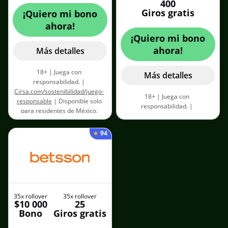
400
Giros gratis
¡Quiero mi bono
ahora!
¡Quiero mi bono
ahora!
Más detalles
18+ | Juega con
Más detalles
responsabilidad. |
Cirsa.com/sostenibilidad/juego-
18+ | Juega con
responsable
| Disponible solo
responsabilidad. |
para residentes de México.
Cirsa.com/sostenibilidad/juego-
Depósito mínimo: 270 MXN.
responsable
| Disponible solo
Bono válido por 7 días desde su
94
para residentes de México.
reclamo. |
Aplican términos y
Depósito mínimo: US$10. Bono
condiciones
válido por 30 días desde su
reclamo. |
Aplican términos y
condiciones
35x rollover
35x rollover
$10 000
25
Bono
Giros gratis