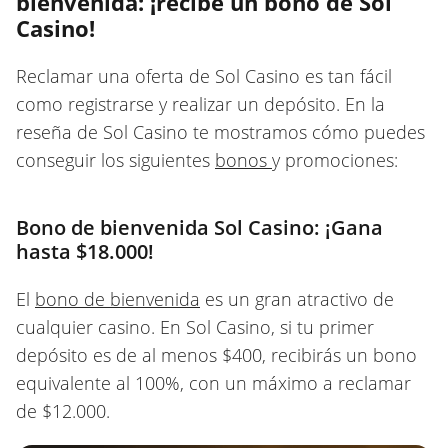
bienvenida: ¡recibe un bono de Sol
Casino!
Reclamar una oferta de Sol Casino es tan fácil
como registrarse y realizar un depósito. En la
reseña de Sol Casino te mostramos cómo puedes
conseguir los siguientes
bonos
y promociones:
Bono de bienvenida Sol Casino: ¡Gana
hasta $18.000!
El
bono de bienvenida
es un gran atractivo de
cualquier casino. En Sol Casino, si tu primer
depósito es de al menos $400, recibirás un bono
equivalente al 100%, con un máximo a reclamar
de $12.000.