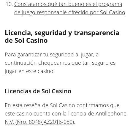
Constatamos qué tan bueno es el programa
de juego responsable ofrecido por Sol Casino
Licencia, seguridad y transparencia
de Sol Casino
Para garantizar tu seguridad al jugar, a
continuación chequeamos que tan seguro es
jugar en este casino:
Licencias de Sol Casino
En esta reseña de Sol Casino confirmamos que
este casino cuenta con la licencia de
Antillephone
N.V. (Nro. 8048/JAZ2016-050)
.