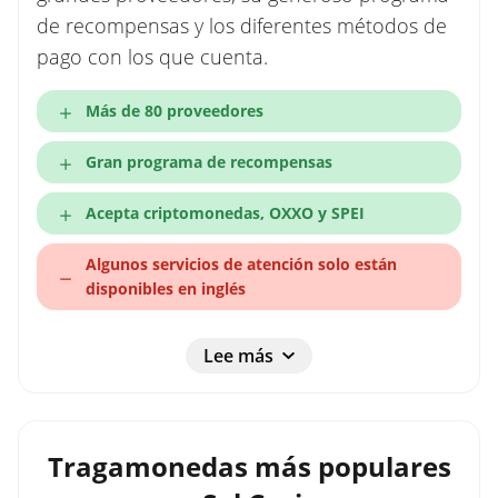
de recompensas y los diferentes métodos de
pago con los que cuenta.
Más de 80 proveedores
Gran programa de recompensas
Acepta criptomonedas, OXXO y SPEI
Algunos servicios de atención solo están
disponibles en inglés
Lee más
Tragamonedas más populares