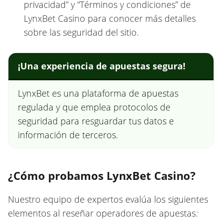
privacidad” y “Términos y condiciones” de
LynxBet Casino para conocer más detalles
sobre las seguridad del sitio.
¡Una experiencia de apuestas segura!
LynxBet es una plataforma de apuestas
regulada y que emplea protocolos de
seguridad para resguardar tus datos e
información de terceros.
¿Cómo probamos LynxBet Casino?
Nuestro equipo de expertos evalúa los siguientes
elementos al reseñar operadores de apuestas
: