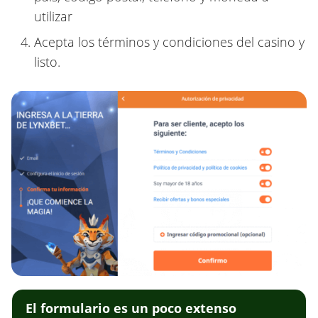
utilizar
Acepta los términos y condiciones del casino y
listo.
El formulario es un poco extenso