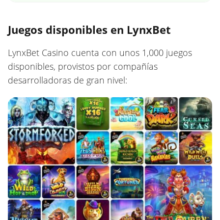
Juegos disponibles en LynxBet
LynxBet Casino cuenta con unos 1,000 juegos
disponibles, provistos por compañías
desarrolladoras de gran nivel: