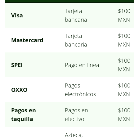
Tarjeta
$100
Visa
bancaria
MXN
Tarjeta
$100
Mastercard
bancaria
MXN
$100
SPEI
Pago en línea
MXN
Pagos
$100
OXXO
electrónicos
MXN
Pagos en
Pagos en
$100
taquilla
efectivo
MXN
Azteca,