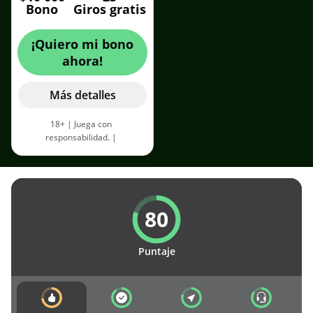
Bono
Giros gratis
¡Quiero mi bono
ahora!
Más detalles
18+ | Juega con
responsabilidad. |
Cirsa.com/sostenibilidad/juego-
responsable
| Oferta de
bienvenida exclusiva de Betsson
para jugadores nuevos en
México. Depósito mínimo: 100
80
MXN. Rollover: 35x. Bono válido
por 10 días desde su reclamo. |
Aplican términos y condiciones
Puntaje