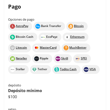
Pago
Opciones de pago
AstroPay
Bank Transfer
Bitcoin
Bitcoin Cash
EcoPayz
Ethereum
Litecoin
MasterCard
MuchBetter
Neteller
Ripple
Skrill
SPEI
Stellar
Tether
Todito Cash
VISA
depósito
Depósito mínimo
$100
retiro