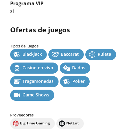
Programa VIP
si
Ofertas de juegos
Tipos de juegos
Blackjack
Baccarat
Ruleta
Casino en vivo
Dados
Tragamonedas
Poker
Game Shows
Proveedores
Big Time Gaming
NetEnt