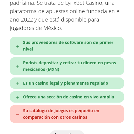
padrísima. Se trata de LynxBet Casino, una
plataforma de apuestas online fundada en el
año 2022 y que está disponible para
jugadores de México.
Sus proveedores de software son de primer
nivel
Podrás depositar y retirar tu dinero en pesos
mexicanos (MXN)
Es un casino legal y plenamente regulado
Ofrece una sección de casino en vivo amplia
Su catálogo de juegos es pequeño en
comparación con otros casinos