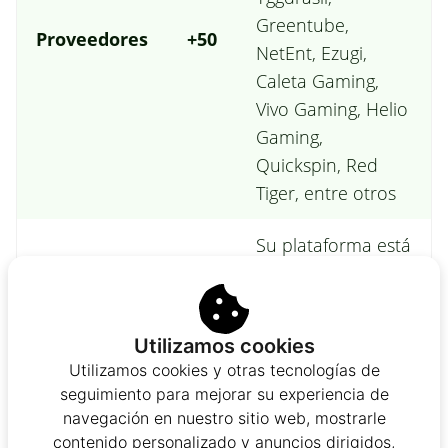
Greentube,
Proveedores
+50
NetEnt, Ezugi,
Caleta Gaming,
Vivo Gaming, Helio
Gaming,
Quickspin, Red
Tiger, entre otros
Su plataforma está
Aplicación
optimizada para
✘
móvil
navegadores
móviles
Utilizamos cookies
Utilizamos cookies y otras tecnologías de
Programa
✓
Siete niveles
seguimiento para mejorar su experiencia de
VIP
navegación en nuestro sitio web, mostrarle
contenido personalizado y anuncios dirigidos,