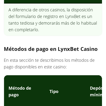
A diferencia de otros casinos, la disposición
del formulario de registro en LynxBet es un
tanto tediosa y demorarás más de lo habitual
en completarlo.
Métodos de pago en LynxBet Casino
En esta sección te describimos los métodos de
pago disponibles en este casino:
Método de
Depósi
Tipo
pago
mínim