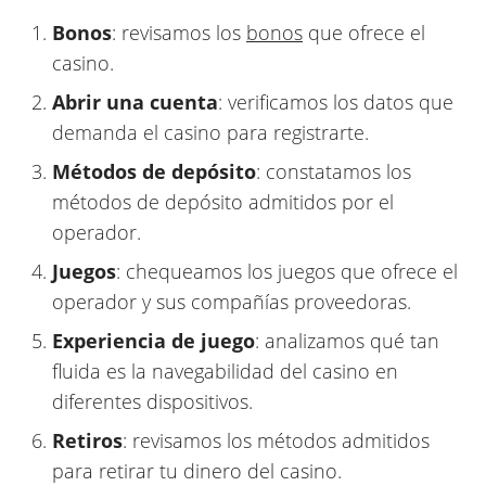
Bonos
: revisamos los
bonos
que ofrece el
casino.
Abrir una cuenta
: verificamos los datos que
demanda el casino para registrarte.
Métodos de depósito
: constatamos los
métodos de depósito admitidos por el
operador.
Juegos
: chequeamos los juegos que ofrece el
operador y sus compañías proveedoras.
Experiencia de juego
: analizamos qué tan
fluida es la navegabilidad del casino en
diferentes dispositivos.
Retiros
: revisamos los métodos admitidos
para retirar tu dinero del casino.