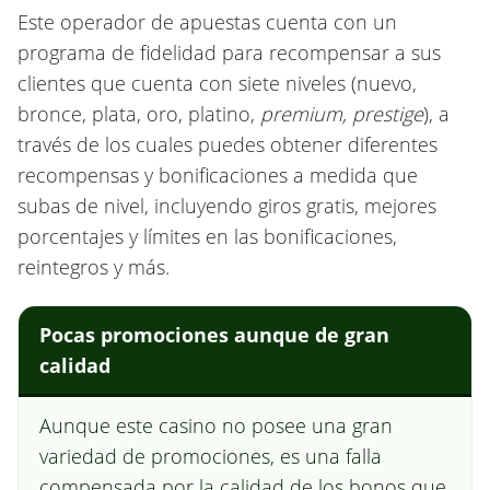
Este operador de apuestas cuenta con un
programa de fidelidad para recompensar a sus
clientes que cuenta con siete niveles (nuevo,
bronce, plata, oro, platino,
premium, prestige
), a
través de los cuales puedes obtener diferentes
recompensas y bonificaciones a medida que
subas de nivel, incluyendo giros gratis, mejores
porcentajes y límites en las bonificaciones,
reintegros y más.
Pocas promociones aunque de gran
calidad
Aunque este casino no posee una gran
variedad de promociones, es una falla
compensada por la calidad de los bonos que