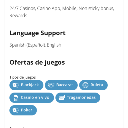
24/7 Casinos, Casino App, Mobile, Non sticky bonus,
Rewards
Language Support
Spanish (Español), English
Ofertas de juegos
Tipos de juegos
Blackjack
Baccarat
Ruleta
Casino en vivo
Tragamonedas
Poker