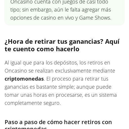
Oncasino cuenta con juegos de casi todo
tipo; sin embargo, aún le falta agregar más
opciones de casino en vivo y Game Shows.
¿Hora de retirar tus ganancias? Aquí
te cuento como hacerlo
Al igual que para los depósitos, los retiros en
Oncasino se realizan exclusivamente mediante
criptomonedas
. El proceso para retirar tus
ganancias es bastante simple; aunque puede
tomar unas horas en procesarse, es un sistema
completamente seguro.
Paso a paso de cómo hacer retiros con
criptomonedas