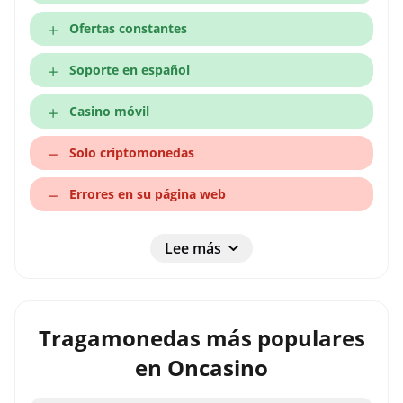
Ofertas constantes
Soporte en español
Casino móvil
Solo criptomonedas
Errores en su página web
Lee más
Tragamonedas más populares
en Oncasino