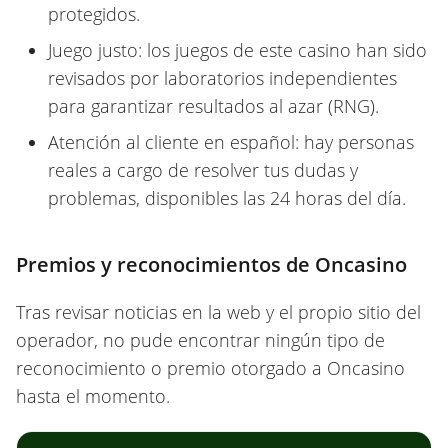
protegidos.
Juego justo: los juegos de este casino han sido
revisados por laboratorios independientes
para garantizar resultados al azar (RNG).
Atención al cliente en español: hay personas
reales a cargo de resolver tus dudas y
problemas, disponibles las 24 horas del día.
Premios y reconocimientos de Oncasino
Tras revisar noticias en la web y el propio sitio del
operador, no pude encontrar ningún tipo de
reconocimiento o premio otorgado a Oncasino
hasta el momento.