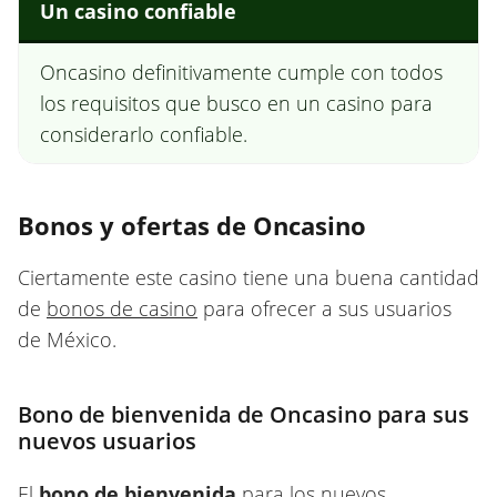
Un casino confiable
Oncasino definitivamente cumple con todos
los requisitos que busco en un casino para
considerarlo confiable.
Bonos y ofertas de Oncasino
Ciertamente este casino tiene una buena cantidad
de
bonos de casino
para ofrecer a sus usuarios
de México.
Bono de bienvenida de Oncasino para sus
nuevos usuarios
El
bono de bienvenida
para los nuevos