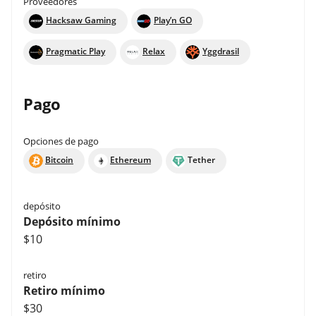
Proveedores
Hacksaw Gaming
Play’n GO
Pragmatic Play
Relax
Yggdrasil
Pago
Opciones de pago
Bitcoin
Ethereum
Tether
depósito
Depósito mínimo
$10
retiro
Retiro mínimo
$30