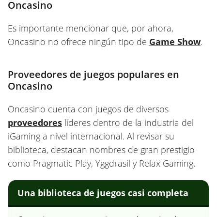
Oncasino
Es importante mencionar que, por ahora,
Oncasino no ofrece ningún tipo de
Game Show
.
Proveedores de juegos populares en
Oncasino
Oncasino cuenta con juegos de diversos
proveedores
líderes dentro de la industria del
iGaming a nivel internacional. Al revisar su
biblioteca, destacan nombres de gran prestigio
como Pragmatic Play, Yggdrasil y Relax Gaming.
Una biblioteca de juegos casi completa