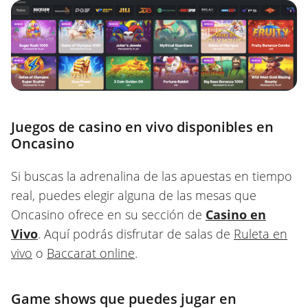
Juegos de casino en vivo disponibles en
Oncasino
Si buscas la adrenalina de las apuestas en tiempo
real, puedes elegir alguna de las mesas que
Oncasino ofrece en su sección de
Casino en
Vivo
. Aquí podrás disfrutar de salas de
Ruleta en
vivo
o
Baccarat online
.
Game shows que puedes jugar en