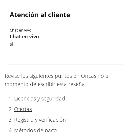
Atención al cliente
Chat en vivo
Chat en vivo
si
Revise los siguientes puntos en Oncasino al
momento de escribir esta reseña
Licencias y seguridad
Ofertas
Registro y verificación
Métodos de pago