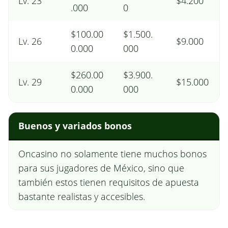
Lv. 23
$4.200
.000
0
$100.00
$1.500.
Lv. 26
$9.000
0.000
000
$260.00
$3.900.
Lv. 29
$15.000
0.000
000
Buenos y variados bonos
Oncasino no solamente tiene muchos bonos
para sus jugadores de México, sino que
también estos tienen requisitos de apuesta
bastante realistas y accesibles.