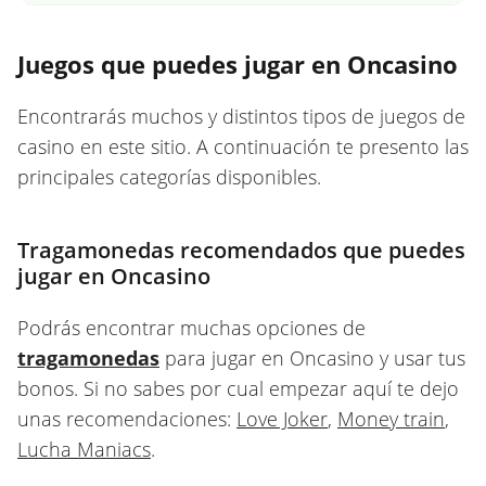
Juegos que puedes jugar en Oncasino
Encontrarás muchos y distintos tipos de juegos de
casino en este sitio. A continuación te presento las
principales categorías disponibles.
Tragamonedas recomendados que puedes
jugar en Oncasino
Podrás encontrar muchas opciones de
tragamonedas
para jugar en Oncasino y usar tus
bonos. Si no sabes por cual empezar aquí te dejo
unas recomendaciones:
Love Joker
,
Money train
,
Lucha Maniacs
.